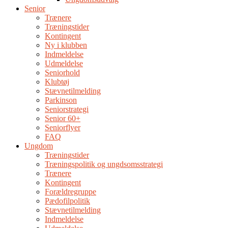
Senior
Trænere
Træningstider
Kontingent
Ny i klubben
Indmeldelse
Udmeldelse
Seniorhold
Klubtøj
Stævnetilmelding
Parkinson
Seniorstrategi
Senior 60+
Seniorflyer
FAQ
Ungdom
Træningstider
Træningspolitik og ungdsomsstrategi
Trænere
Kontingent
Forældregruppe
Pædofilpolitik
Stævnetilmelding
Indmeldelse