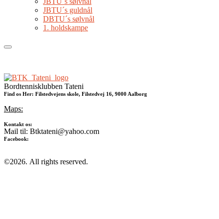
JBTU´s sølvnål
JBTU´s guldnål
DBTU´s sølvnål
1. holdskampe
Bordtennisklubben Tateni
Find os Her: Filstedvejens skole, Filstedvej 16, 9000 Aalborg
Maps:
Kontakt os:
Mail til: Btktateni@yahoo.com
Facebook:
©2026.
All rights reserved.