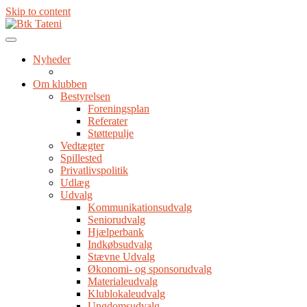
Skip to content
Nyheder
Om klubben
Bestyrelsen
Foreningsplan
Referater
Støttepulje
Vedtægter
Spillested
Privatlivspolitik
Udlæg
Udvalg
Kommunikationsudvalg
Seniorudvalg
Hjælperbank
Indkøbsudvalg
Stævne Udvalg
Økonomi- og sponsorudvalg
Materialeudvalg
Klublokaleudvalg
Ungdomsudvalg