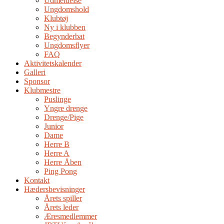
Udmeldelse
Ungdomshold
Klubtøj
Ny i klubben
Begynderbat
Ungdomsflyer
FAQ
Aktivitetskalender
Galleri
Sponsor
Klubmestre
Puslinge
Yngre drenge
Drenge/Pige
Junior
Dame
Herre B
Herre A
Herre Åben
Ping Pong
Kontakt
Hædersbevisninger
Årets spiller
Årets leder
Æresmedlemmer