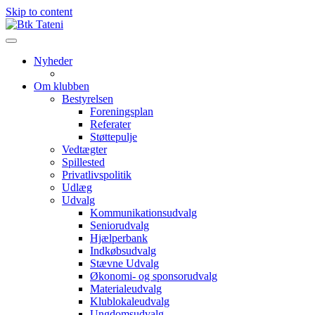
Skip to content
Nyheder
Om klubben
Bestyrelsen
Foreningsplan
Referater
Støttepulje
Vedtægter
Spillested
Privatlivspolitik
Udlæg
Udvalg
Kommunikationsudvalg
Seniorudvalg
Hjælperbank
Indkøbsudvalg
Stævne Udvalg
Økonomi- og sponsorudvalg
Materialeudvalg
Klublokaleudvalg
Ungdomsudvalg