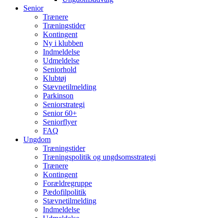
Senior
Trænere
Træningstider
Kontingent
Ny i klubben
Indmeldelse
Udmeldelse
Seniorhold
Klubtøj
Stævnetilmelding
Parkinson
Seniorstrategi
Senior 60+
Seniorflyer
FAQ
Ungdom
Træningstider
Træningspolitik og ungdsomsstrategi
Trænere
Kontingent
Forældregruppe
Pædofilpolitik
Stævnetilmelding
Indmeldelse