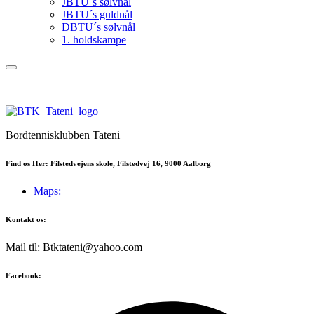
JBTU´s sølvnål
JBTU´s guldnål
DBTU´s sølvnål
1. holdskampe
Bordtennisklubben Tateni
Find os Her: Filstedvejens skole, Filstedvej 16, 9000 Aalborg
Maps:
Kontakt os:
Mail til: Btktateni@yahoo.com
Facebook: