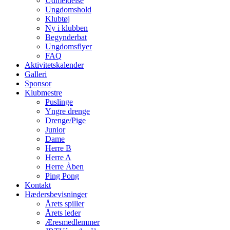
Udmeldelse
Ungdomshold
Klubtøj
Ny i klubben
Begynderbat
Ungdomsflyer
FAQ
Aktivitetskalender
Galleri
Sponsor
Klubmestre
Puslinge
Yngre drenge
Drenge/Pige
Junior
Dame
Herre B
Herre A
Herre Åben
Ping Pong
Kontakt
Hædersbevisninger
Årets spiller
Årets leder
Æresmedlemmer