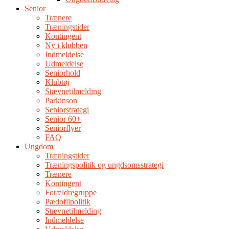
Senior
Trænere
Træningstider
Kontingent
Ny i klubben
Indmeldelse
Udmeldelse
Seniorhold
Klubtøj
Stævnetilmelding
Parkinson
Seniorstrategi
Senior 60+
Seniorflyer
FAQ
Ungdom
Træningstider
Træningspolitik og ungdsomsstrategi
Trænere
Kontingent
Forældregruppe
Pædofilpolitik
Stævnetilmelding
Indmeldelse