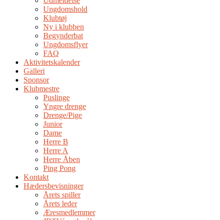
Udmeldelse
Ungdomshold
Klubtøj
Ny i klubben
Begynderbat
Ungdomsflyer
FAQ
Aktivitetskalender
Galleri
Sponsor
Klubmestre
Puslinge
Yngre drenge
Drenge/Pige
Junior
Dame
Herre B
Herre A
Herre Åben
Ping Pong
Kontakt
Hædersbevisninger
Årets spiller
Årets leder
Æresmedlemmer