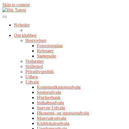
Skip to content
Nyheder
Om klubben
Bestyrelsen
Foreningsplan
Referater
Støttepulje
Vedtægter
Spillested
Privatlivspolitik
Udlæg
Udvalg
Kommunikationsudvalg
Seniorudvalg
Hjælperbank
Indkøbsudvalg
Stævne Udvalg
Økonomi- og sponsorudvalg
Materialeudvalg
Klublokaleudvalg
Ungdomsudvalg