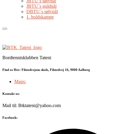
JBTU´s sølvnål
JBTU´s guldnål
DBTU´s sølvnål
1. holdskampe
Bordtennisklubben Tateni
Find os Her: Filstedvejens skole, Filstedvej 16, 9000 Aalborg
Maps:
Kontakt os:
Mail til: Btktateni@yahoo.com
Facebook: