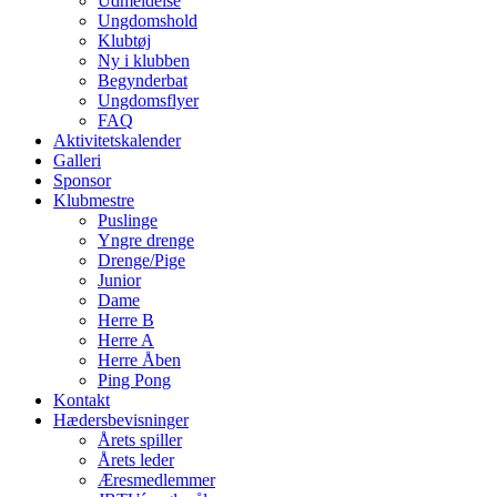
Udmeldelse
Ungdomshold
Klubtøj
Ny i klubben
Begynderbat
Ungdomsflyer
FAQ
Aktivitetskalender
Galleri
Sponsor
Klubmestre
Puslinge
Yngre drenge
Drenge/Pige
Junior
Dame
Herre B
Herre A
Herre Åben
Ping Pong
Kontakt
Hædersbevisninger
Årets spiller
Årets leder
Æresmedlemmer