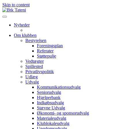
Skip to content
Nyheder
Om klubben
Bestyrelsen
Foreningsplan
Referater
Støttepulje
Vedtægter
Spillested
Privatlivspolitik
Udlæg
Udvalg
Kommunikationsudvalg
Seniorudvalg
Hjælperbank
Indkøbsudvalg
Stævne Udvalg
Økonomi- og sponsorudvalg
Materialeudvalg
Klublokaleudvalg
Ungdomsudvalg