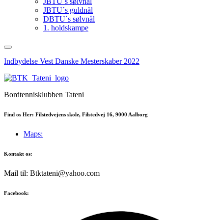
JBTU´s sølvnål
JBTU´s guldnål
DBTU´s sølvnål
1. holdskampe
Indbydelse Vest Danske Mesterskaber 2022
Bordtennisklubben Tateni
Find os Her: Filstedvejens skole, Filstedvej 16, 9000 Aalborg
Maps:
Kontakt os:
Mail til: Btktateni@yahoo.com
Facebook: