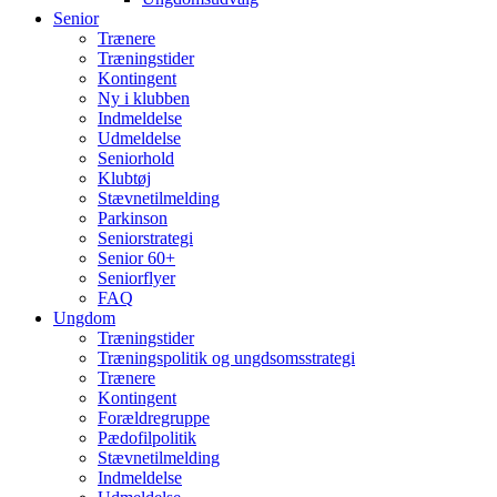
Senior
Trænere
Træningstider
Kontingent
Ny i klubben
Indmeldelse
Udmeldelse
Seniorhold
Klubtøj
Stævnetilmelding
Parkinson
Seniorstrategi
Senior 60+
Seniorflyer
FAQ
Ungdom
Træningstider
Træningspolitik og ungdsomsstrategi
Trænere
Kontingent
Forældregruppe
Pædofilpolitik
Stævnetilmelding
Indmeldelse