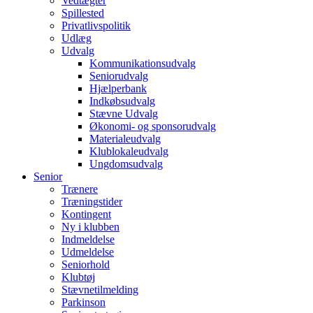
Vedtægter
Spillested
Privatlivspolitik
Udlæg
Udvalg
Kommunikationsudvalg
Seniorudvalg
Hjælperbank
Indkøbsudvalg
Stævne Udvalg
Økonomi- og sponsorudvalg
Materialeudvalg
Klublokaleudvalg
Ungdomsudvalg
Senior
Trænere
Træningstider
Kontingent
Ny i klubben
Indmeldelse
Udmeldelse
Seniorhold
Klubtøj
Stævnetilmelding
Parkinson