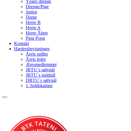
Yngre drenge
Drenge/Pige
Junior
Dame
Herre B
Herre A
Herre Åben
Ping Pong
Kontakt
Hædersbevisninger
Årets spiller
Årets leder
Æresmedlemmer
JBTU´s sølvnål
JBTU´s guldnål
DBTU´s sølvnål
1. holdskampe