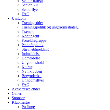
Seniorstrategi
Senior 60+
Seniorflyer
FAQ
Ungdom
Træningstider
Træningspolitik og ungdsomsstrategi
Trænere
Kontingent
Forældregruppe
Pædofilpolitik
Stævnetilmelding
Indmeldelse
Udmeldelse
Ungdomshold
Klubtøj
Ny i klubben
Begynderbat
Ungdomsflyer
FAQ
Aktivitetskalender
Galleri
Sponsor
Klubmestre
Puslinge