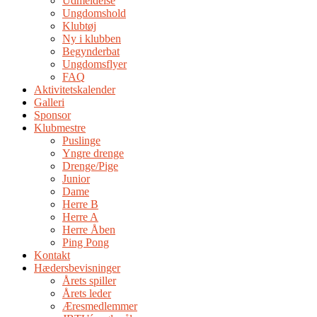
Udmeldelse
Ungdomshold
Klubtøj
Ny i klubben
Begynderbat
Ungdomsflyer
FAQ
Aktivitetskalender
Galleri
Sponsor
Klubmestre
Puslinge
Yngre drenge
Drenge/Pige
Junior
Dame
Herre B
Herre A
Herre Åben
Ping Pong
Kontakt
Hædersbevisninger
Årets spiller
Årets leder
Æresmedlemmer