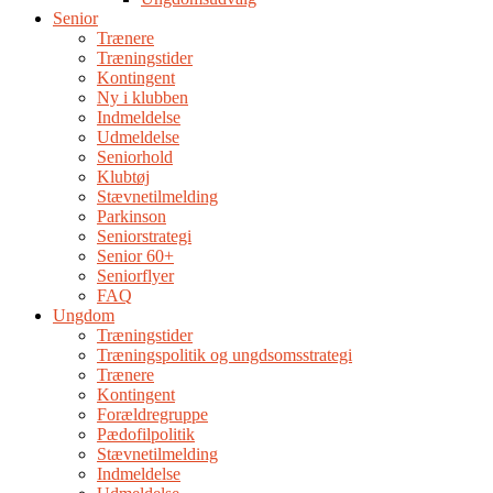
Senior
Trænere
Træningstider
Kontingent
Ny i klubben
Indmeldelse
Udmeldelse
Seniorhold
Klubtøj
Stævnetilmelding
Parkinson
Seniorstrategi
Senior 60+
Seniorflyer
FAQ
Ungdom
Træningstider
Træningspolitik og ungdsomsstrategi
Trænere
Kontingent
Forældregruppe
Pædofilpolitik
Stævnetilmelding
Indmeldelse