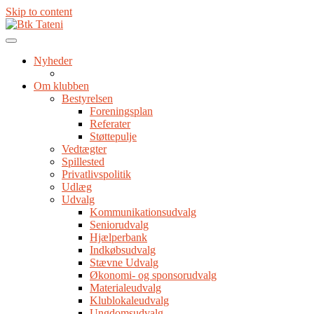
Skip to content
Nyheder
Om klubben
Bestyrelsen
Foreningsplan
Referater
Støttepulje
Vedtægter
Spillested
Privatlivspolitik
Udlæg
Udvalg
Kommunikationsudvalg
Seniorudvalg
Hjælperbank
Indkøbsudvalg
Stævne Udvalg
Økonomi- og sponsorudvalg
Materialeudvalg
Klublokaleudvalg
Ungdomsudvalg