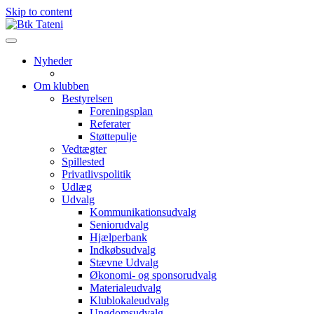
Skip to content
Nyheder
Om klubben
Bestyrelsen
Foreningsplan
Referater
Støttepulje
Vedtægter
Spillested
Privatlivspolitik
Udlæg
Udvalg
Kommunikationsudvalg
Seniorudvalg
Hjælperbank
Indkøbsudvalg
Stævne Udvalg
Økonomi- og sponsorudvalg
Materialeudvalg
Klublokaleudvalg
Ungdomsudvalg