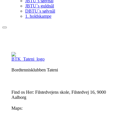
JBTU´s sølvnål
JBTU´s guldnål
DBTU´s sølvnål
1. holdskampe
Bordtennisklubben Tateni
Find os Her: Filstedvejens skole, Filstedvej 16, 9000
Aalborg
Maps: