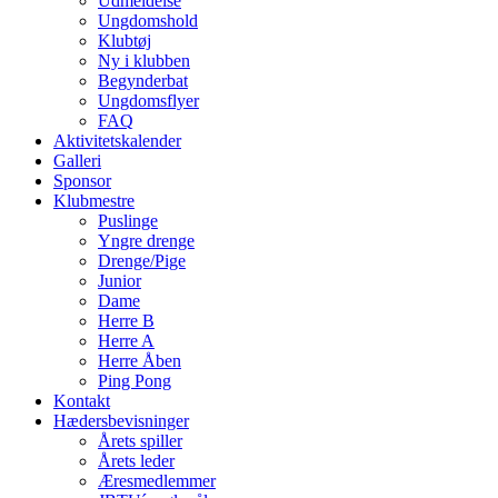
Udmeldelse
Ungdomshold
Klubtøj
Ny i klubben
Begynderbat
Ungdomsflyer
FAQ
Aktivitetskalender
Galleri
Sponsor
Klubmestre
Puslinge
Yngre drenge
Drenge/Pige
Junior
Dame
Herre B
Herre A
Herre Åben
Ping Pong
Kontakt
Hædersbevisninger
Årets spiller
Årets leder
Æresmedlemmer