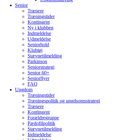
Senior
Trænere
Træningstider
Kontingent
Ny i klubben
Indmeldelse
Udmeldelse
Seniorhold
Klubtøj
Stævnetilmelding
Parkinson
Seniorstrategi
Senior 60+
Seniorflyer
FAQ
Ungdom
Træningstider
Træningspolitik og ungdsomsstrategi
Trænere
Kontingent
Forældregruppe
Pædofilpolitik
Stævnetilmelding
Indmeldelse