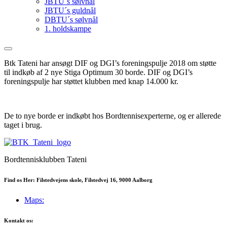
JBTU´s sølvnål
JBTU´s guldnål
DBTU´s sølvnål
1. holdskampe
Btk Tateni har ansøgt DIF og DGI’s foreningspulje 2018 om støtte
til indkøb af 2 nye Stiga Optimum 30 borde. DIF og DGI’s
foreningspulje har støttet klubben med knap 14.000 kr.
De to nye borde er indkøbt hos Bordtennisexperterne, og er allerede
taget i brug.
Bordtennisklubben Tateni
Find os Her: Filstedvejens skole, Filstedvej 16, 9000 Aalborg
Maps:
Kontakt os: