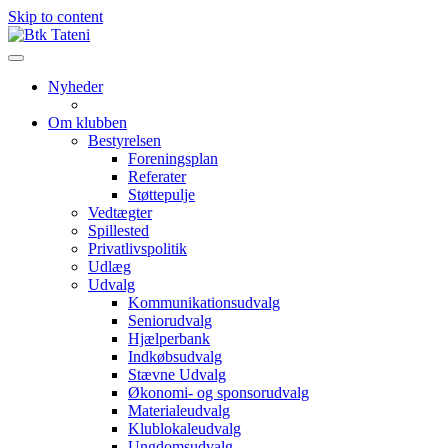
Skip to content
Nyheder
Om klubben
Bestyrelsen
Foreningsplan
Referater
Støttepulje
Vedtægter
Spillested
Privatlivspolitik
Udlæg
Udvalg
Kommunikationsudvalg
Seniorudvalg
Hjælperbank
Indkøbsudvalg
Stævne Udvalg
Økonomi- og sponsorudvalg
Materialeudvalg
Klublokaleudvalg
Ungdomsudvalg