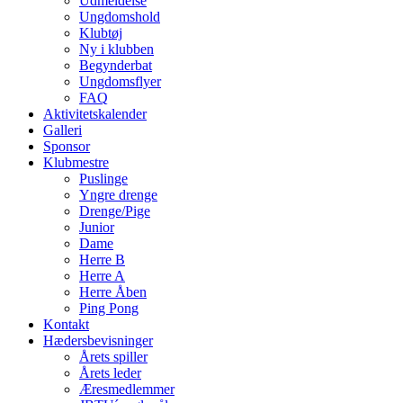
Udmeldelse
Ungdomshold
Klubtøj
Ny i klubben
Begynderbat
Ungdomsflyer
FAQ
Aktivitetskalender
Galleri
Sponsor
Klubmestre
Puslinge
Yngre drenge
Drenge/Pige
Junior
Dame
Herre B
Herre A
Herre Åben
Ping Pong
Kontakt
Hædersbevisninger
Årets spiller
Årets leder
Æresmedlemmer