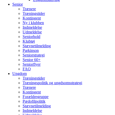
Senior
Trænere
Træningstider
Kontingent
Ny i klubben
Indmeldelse
Udmeldelse
Seniorhold
Klubtøj
Stævnetilmelding
Parkinson
Seniorstrategi
Senior 60+
Seniorflyer
FAQ
Ungdom
Træningstider
Træningspolitik og ungdsomsstrategi
Trænere
Kontingent
Forældregruppe
Pædofilpolitik
Stævnetilmelding
Indmeldelse