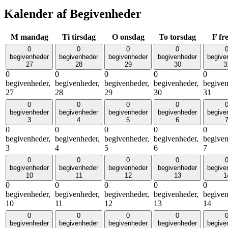
Kalender af Begivenheder
M
mandag
Ti
tirsdag
O
onsdag
To
torsdag
F
fr
0
0
0
0
begivenheder
begivenheder
begivenheder
begivenheder
begive
27
28
29
30
3
0
0
0
0
0
begivenheder,
begivenheder,
begivenheder,
begivenheder,
begiven
27
28
29
30
31
0
0
0
0
begivenheder
begivenheder
begivenheder
begivenheder
begive
3
4
5
6
0
0
0
0
0
begivenheder,
begivenheder,
begivenheder,
begivenheder,
begiven
3
4
5
6
7
0
0
0
0
begivenheder
begivenheder
begivenheder
begivenheder
begive
10
11
12
13
1
0
0
0
0
0
begivenheder,
begivenheder,
begivenheder,
begivenheder,
begiven
10
11
12
13
14
0
0
0
0
begivenheder
begivenheder
begivenheder
begivenheder
begive