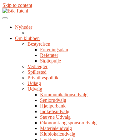
Skip to content
Nyheder
Om klubben
Bestyrelsen
Foreningsplan
Referater
Støttepulje
Vedtægter
Spillested
Privatlivspolitik
Udlæg
Udvalg
Kommunikationsudvalg
Seniorudvalg
Hjælperbank
Indkøbsudvalg
Stævne Udvalg
Økonomi- og sponsorudvalg
Materialeudvalg
Klublokaleudvalg
Ungdomsudvalg