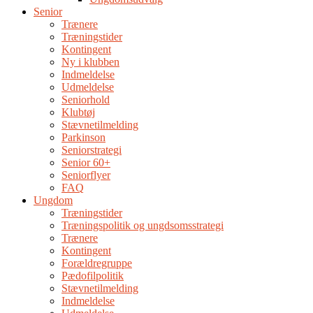
Senior
Trænere
Træningstider
Kontingent
Ny i klubben
Indmeldelse
Udmeldelse
Seniorhold
Klubtøj
Stævnetilmelding
Parkinson
Seniorstrategi
Senior 60+
Seniorflyer
FAQ
Ungdom
Træningstider
Træningspolitik og ungdsomsstrategi
Trænere
Kontingent
Forældregruppe
Pædofilpolitik
Stævnetilmelding
Indmeldelse