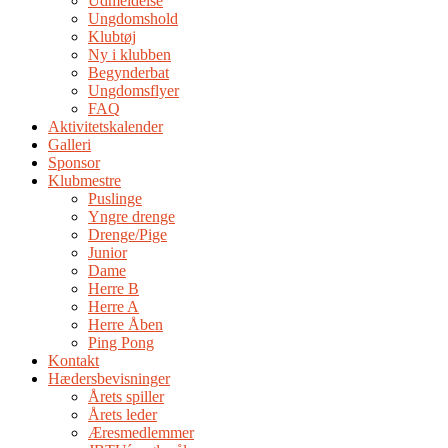
Udmeldelse
Ungdomshold
Klubtøj
Ny i klubben
Begynderbat
Ungdomsflyer
FAQ
Aktivitetskalender
Galleri
Sponsor
Klubmestre
Puslinge
Yngre drenge
Drenge/Pige
Junior
Dame
Herre B
Herre A
Herre Åben
Ping Pong
Kontakt
Hædersbevisninger
Årets spiller
Årets leder
Æresmedlemmer