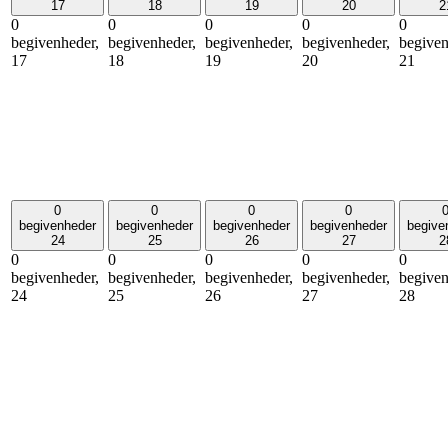
17
18
19
20
2
0
0
0
0
0
begivenheder,
begivenheder,
begivenheder,
begivenheder,
begiven
17
18
19
20
21
0
0
0
0
begivenheder
begivenheder
begivenheder
begivenheder
begive
24
25
26
27
2
0
0
0
0
0
begivenheder,
begivenheder,
begivenheder,
begivenheder,
begiven
24
25
26
27
28