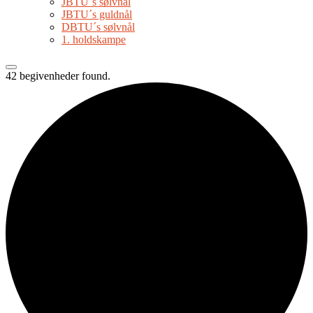
JBTU´s sølvnål
JBTU´s guldnål
DBTU´s sølvnål
1. holdskampe
42 begivenheder found.