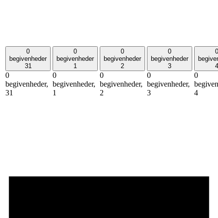
0
0
0
0
begivenheder
begivenheder
begivenheder
begivenheder
begive
31
1
2
3
0
0
0
0
0
begivenheder,
begivenheder,
begivenheder,
begivenheder,
begiven
31
1
2
3
4