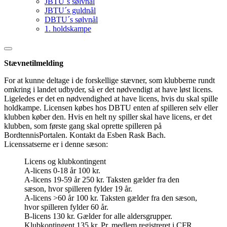
JBTU´s sølvnål
JBTU´s guldnål
DBTU´s sølvnål
1. holdskampe
Stævnetilmelding
For at kunne deltage i de forskellige stævner, som klubberne rundt
omkring i landet udbyder, så er det nødvendigt at have løst licens.
Ligeledes er det en nødvendighed at have licens, hvis du skal spille
holdkampe. Licensen købes hos DBTU enten af spilleren selv eller
klubben køber den. Hvis en helt ny spiller skal have licens, er det
klubben, som første gang skal oprette spilleren på
BordtennisPortalen. Kontakt da Esben Rask Bach.
Licenssatserne er i denne sæson:
Licens og klubkontingent
A-licens 0-18 år 100 kr.
A-licens 19-59 år 250 kr. Taksten gælder fra den
sæson, hvor spilleren fylder 19 år.
A-licens >60 år 100 kr. Taksten gælder fra den sæson,
hvor spilleren fylder 60 år.
B-licens 130 kr. Gælder for alle aldersgrupper.
Klubkontingent 135 kr. Pr. medlem registreret i CFR