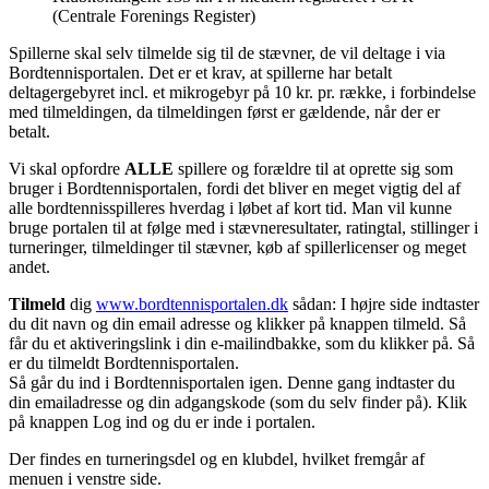
(Centrale Forenings Register)
Spillerne skal selv tilmelde sig til de stævner, de vil deltage i via
Bordtennisportalen. Det er et krav, at spillerne har betalt
deltagergebyret incl. et mikrogebyr på 10 kr. pr. række, i forbindelse
med tilmeldingen, da tilmeldingen først er gældende, når der er
betalt.
Vi skal opfordre
ALLE
spillere og forældre til at oprette sig som
bruger i Bordtennisportalen, fordi det bliver en meget vigtig del af
alle bordtennisspilleres hverdag i løbet af kort tid. Man vil kunne
bruge portalen til at følge med i stævneresultater, ratingtal, stillinger i
turneringer, tilmeldinger til stævner, køb af spillerlicenser og meget
andet.
Tilmeld
dig
www.bordtennisportalen.dk
sådan: I højre side indtaster
du dit navn og din email adresse og klikker på knappen tilmeld. Så
får du et aktiveringslink i din e-mailindbakke, som du klikker på. Så
er du tilmeldt Bordtennisportalen.
Så går du ind i Bordtennisportalen igen. Denne gang indtaster du
din emailadresse og din adgangskode (som du selv finder på). Klik
på knappen Log ind og du er inde i portalen.
Der findes en turneringsdel og en klubdel, hvilket fremgår af
menuen i venstre side.