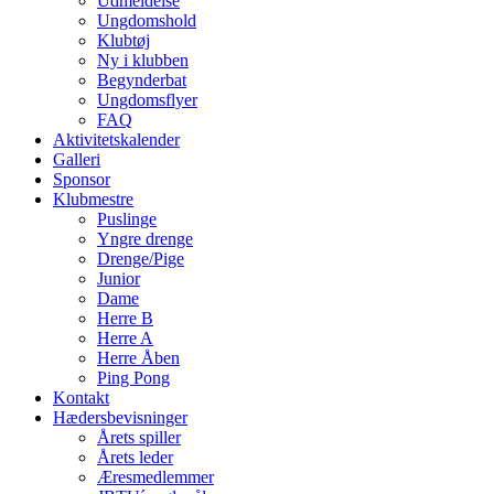
Udmeldelse
Ungdomshold
Klubtøj
Ny i klubben
Begynderbat
Ungdomsflyer
FAQ
Aktivitetskalender
Galleri
Sponsor
Klubmestre
Puslinge
Yngre drenge
Drenge/Pige
Junior
Dame
Herre B
Herre A
Herre Åben
Ping Pong
Kontakt
Hædersbevisninger
Årets spiller
Årets leder
Æresmedlemmer