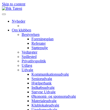
Skip to content
Nyheder
Om klubben
Bestyrelsen
Foreningsplan
Referater
Støttepulje
Vedtægter
Spillested
Privatlivspolitik
Udlæg
Udvalg
Kommunikationsudvalg
Seniorudvalg
Hjælperbank
Indkøbsudvalg
Stævne Udvalg
Økonomi- og sponsorudvalg
Materialeudvalg
Klublokaleudvalg
Ungdomsudvalg