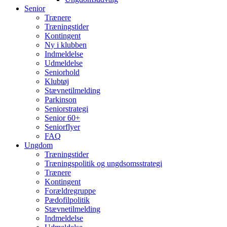
Senior
Trænere
Træningstider
Kontingent
Ny i klubben
Indmeldelse
Udmeldelse
Seniorhold
Klubtøj
Stævnetilmelding
Parkinson
Seniorstrategi
Senior 60+
Seniorflyer
FAQ
Ungdom
Træningstider
Træningspolitik og ungdsomsstrategi
Trænere
Kontingent
Forældregruppe
Pædofilpolitik
Stævnetilmelding
Indmeldelse