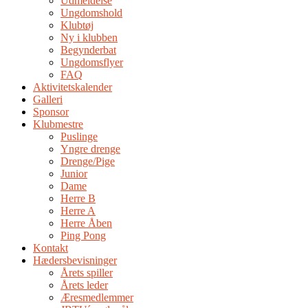
Udmeldelse
Ungdomshold
Klubtøj
Ny i klubben
Begynderbat
Ungdomsflyer
FAQ
Aktivitetskalender
Galleri
Sponsor
Klubmestre
Puslinge
Yngre drenge
Drenge/Pige
Junior
Dame
Herre B
Herre A
Herre Åben
Ping Pong
Kontakt
Hædersbevisninger
Årets spiller
Årets leder
Æresmedlemmer