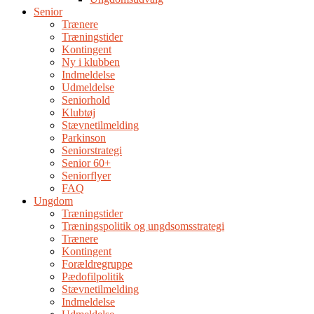
Senior
Trænere
Træningstider
Kontingent
Ny i klubben
Indmeldelse
Udmeldelse
Seniorhold
Klubtøj
Stævnetilmelding
Parkinson
Seniorstrategi
Senior 60+
Seniorflyer
FAQ
Ungdom
Træningstider
Træningspolitik og ungdsomsstrategi
Trænere
Kontingent
Forældregruppe
Pædofilpolitik
Stævnetilmelding
Indmeldelse