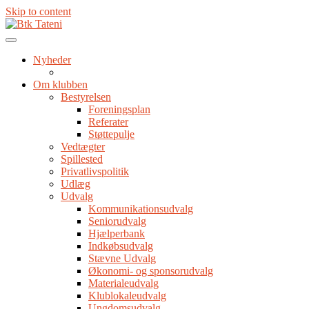
Skip to content
Nyheder
Om klubben
Bestyrelsen
Foreningsplan
Referater
Støttepulje
Vedtægter
Spillested
Privatlivspolitik
Udlæg
Udvalg
Kommunikationsudvalg
Seniorudvalg
Hjælperbank
Indkøbsudvalg
Stævne Udvalg
Økonomi- og sponsorudvalg
Materialeudvalg
Klublokaleudvalg
Ungdomsudvalg