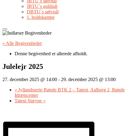
JBTU´s sølvnål
JBTU´s guldnål
DBTU´s sølvnål
1. holdskampe
« Alle Begivenheder
Denne begivenhed er allerede afholdt.
Julelejr 2025
27. december 2025 @ 14:00
-
29. december 2025 @ 13:00
«
Jyllandsserie Rønde BTK 2 – Tateni, Aalborg 2, Rønde
Idrætscenter
Tateni Stævne
»