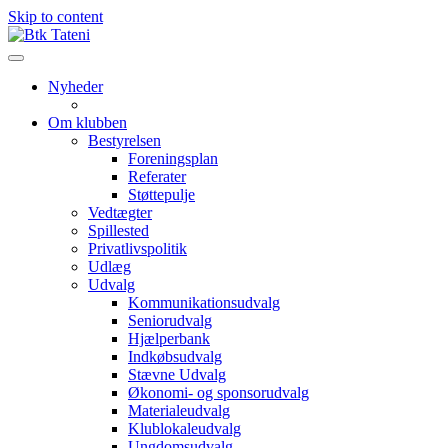
Skip to content
Nyheder
Om klubben
Bestyrelsen
Foreningsplan
Referater
Støttepulje
Vedtægter
Spillested
Privatlivspolitik
Udlæg
Udvalg
Kommunikationsudvalg
Seniorudvalg
Hjælperbank
Indkøbsudvalg
Stævne Udvalg
Økonomi- og sponsorudvalg
Materialeudvalg
Klublokaleudvalg
Ungdomsudvalg