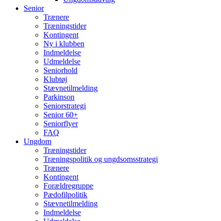
Senior
Trænere
Træningstider
Kontingent
Ny i klubben
Indmeldelse
Udmeldelse
Seniorhold
Klubtøj
Stævnetilmelding
Parkinson
Seniorstrategi
Senior 60+
Seniorflyer
FAQ
Ungdom
Træningstider
Træningspolitik og ungdsomsstrategi
Trænere
Kontingent
Forældregruppe
Pædofilpolitik
Stævnetilmelding
Indmeldelse