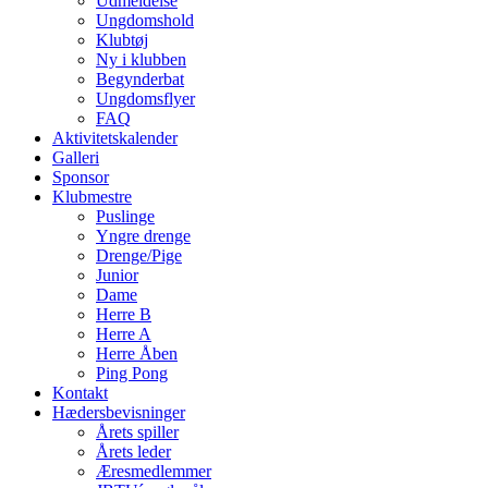
Udmeldelse
Ungdomshold
Klubtøj
Ny i klubben
Begynderbat
Ungdomsflyer
FAQ
Aktivitetskalender
Galleri
Sponsor
Klubmestre
Puslinge
Yngre drenge
Drenge/Pige
Junior
Dame
Herre B
Herre A
Herre Åben
Ping Pong
Kontakt
Hædersbevisninger
Årets spiller
Årets leder
Æresmedlemmer