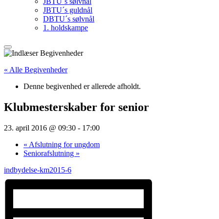
JBTU´s sølvnål
JBTU´s guldnål
DBTU´s sølvnål
1. holdskampe
« Alle Begivenheder
Denne begivenhed er allerede afholdt.
Klubmesterskaber for senior
23. april 2016 @ 09:30
-
17:00
«
Afslutning for ungdom
Seniorafslutning
»
indbydelse-km2015-6