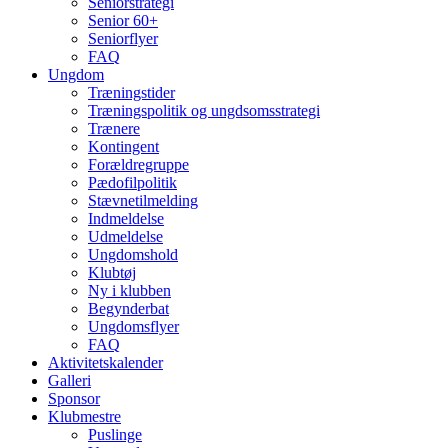
Seniorstrategi
Senior 60+
Seniorflyer
FAQ
Ungdom
Træningstider
Træningspolitik og ungdsomsstrategi
Trænere
Kontingent
Forældregruppe
Pædofilpolitik
Stævnetilmelding
Indmeldelse
Udmeldelse
Ungdomshold
Klubtøj
Ny i klubben
Begynderbat
Ungdomsflyer
FAQ
Aktivitetskalender
Galleri
Sponsor
Klubmestre
Puslinge