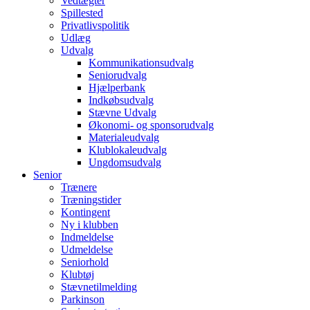
Vedtægter
Spillested
Privatlivspolitik
Udlæg
Udvalg
Kommunikationsudvalg
Seniorudvalg
Hjælperbank
Indkøbsudvalg
Stævne Udvalg
Økonomi- og sponsorudvalg
Materialeudvalg
Klublokaleudvalg
Ungdomsudvalg
Senior
Trænere
Træningstider
Kontingent
Ny i klubben
Indmeldelse
Udmeldelse
Seniorhold
Klubtøj
Stævnetilmelding
Parkinson