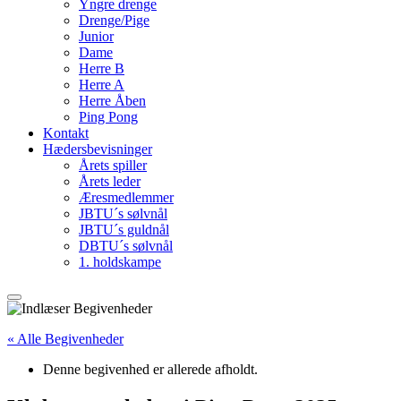
Yngre drenge
Drenge/Pige
Junior
Dame
Herre B
Herre A
Herre Åben
Ping Pong
Kontakt
Hædersbevisninger
Årets spiller
Årets leder
Æresmedlemmer
JBTU´s sølvnål
JBTU´s guldnål
DBTU´s sølvnål
1. holdskampe
« Alle Begivenheder
Denne begivenhed er allerede afholdt.