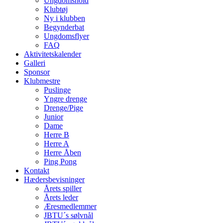
Ungdomshold
Klubtøj
Ny i klubben
Begynderbat
Ungdomsflyer
FAQ
Aktivitetskalender
Galleri
Sponsor
Klubmestre
Puslinge
Yngre drenge
Drenge/Pige
Junior
Dame
Herre B
Herre A
Herre Åben
Ping Pong
Kontakt
Hædersbevisninger
Årets spiller
Årets leder
Æresmedlemmer
JBTU´s sølvnål