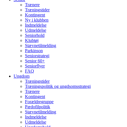
Trænere
Træningstider
Kontingent
Ny i klubben
Indmeldelse
Udmeldelse
Seniorhold
Klubtøj
Stævnetilmelding
Parkinson
Seniorstrategi
Senior 60+
Seniorflyer
FAQ
Ungdom
Træningstider
Træningspolitik og ungdsomsstrategi
Trænere
Kontingent
Forældregruppe
Pædofilpolitik
Stævnetilmelding
Indmeldelse
Udmeldelse