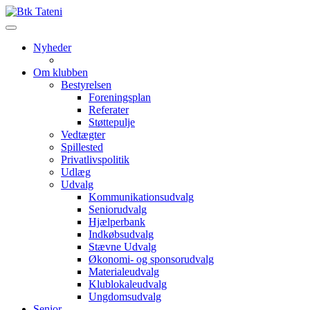
Nyheder
Om klubben
Bestyrelsen
Foreningsplan
Referater
Støttepulje
Vedtægter
Spillested
Privatlivspolitik
Udlæg
Udvalg
Kommunikationsudvalg
Seniorudvalg
Hjælperbank
Indkøbsudvalg
Stævne Udvalg
Økonomi- og sponsorudvalg
Materialeudvalg
Klublokaleudvalg
Ungdomsudvalg
Senior