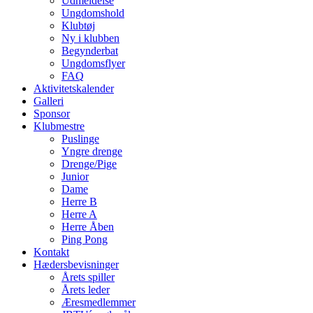
Udmeldelse
Ungdomshold
Klubtøj
Ny i klubben
Begynderbat
Ungdomsflyer
FAQ
Aktivitetskalender
Galleri
Sponsor
Klubmestre
Puslinge
Yngre drenge
Drenge/Pige
Junior
Dame
Herre B
Herre A
Herre Åben
Ping Pong
Kontakt
Hædersbevisninger
Årets spiller
Årets leder
Æresmedlemmer