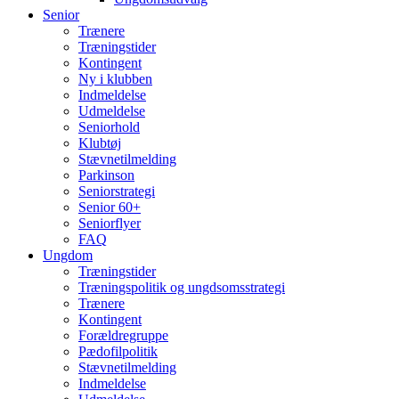
Senior
Trænere
Træningstider
Kontingent
Ny i klubben
Indmeldelse
Udmeldelse
Seniorhold
Klubtøj
Stævnetilmelding
Parkinson
Seniorstrategi
Senior 60+
Seniorflyer
FAQ
Ungdom
Træningstider
Træningspolitik og ungdsomsstrategi
Trænere
Kontingent
Forældregruppe
Pædofilpolitik
Stævnetilmelding
Indmeldelse