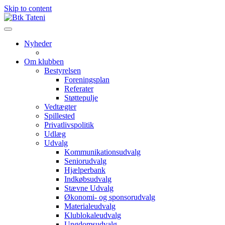
Skip to content
Nyheder
Om klubben
Bestyrelsen
Foreningsplan
Referater
Støttepulje
Vedtægter
Spillested
Privatlivspolitik
Udlæg
Udvalg
Kommunikationsudvalg
Seniorudvalg
Hjælperbank
Indkøbsudvalg
Stævne Udvalg
Økonomi- og sponsorudvalg
Materialeudvalg
Klublokaleudvalg
Ungdomsudvalg