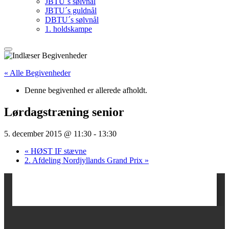
JBTU´s sølvnål
JBTU´s guldnål
DBTU´s sølvnål
1. holdskampe
« Alle Begivenheder
Denne begivenhed er allerede afholdt.
Lørdagstræning senior
5. december 2015 @ 11:30
-
13:30
«
HØST IF stævne
2. Afdeling Nordjyllands Grand Prix
»