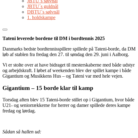
JBTU´s sølvnål
JBTU´s guldnål
DBTU´s sølvnål
1. holdskampe
Tateni leverede bordene til DM i bordtennis 2025
Danmarks bedste bordtennisspillere spillede på Tateni-borde, da DM
løb af stablen fra fredag den 27. til søndag den 29. juni i Aalborg.
Vi er stolte over at have bidraget til mesterskaberne med både udstyr
og arbejdskraft. I løbet af weekenden blev der spillet kampe i både
Gigantium og Musikkens Hus – og Tateni var med hele vejen.
Gigantium – 15 borde klar til kamp
Torsdag aften blev 15 Tateni-borde stillet op i Gigantium, hvor både
U21- og seniorrækkerne for herrer og damer spillede deres kampe
fredag og lørdag.
Sådan så hallen ud: