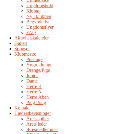
Udmeldelse
Ungdomshold
Klubtøj
Ny i klubben
Begynderbat
Ungdomsflyer
FAQ
Aktivitetskalender
Galleri
Sponsor
Klubmestre
Puslinge
Yngre drenge
Drenge/Pige
Junior
Dame
Herre B
Herre A
Herre Åben
Ping Pong
Kontakt
Hædersbevisninger
Årets spiller
Årets leder
Æresmedlemmer