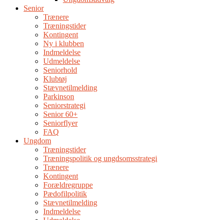
Senior
Trænere
Træningstider
Kontingent
Ny i klubben
Indmeldelse
Udmeldelse
Seniorhold
Klubtøj
Stævnetilmelding
Parkinson
Seniorstrategi
Senior 60+
Seniorflyer
FAQ
Ungdom
Træningstider
Træningspolitik og ungdsomsstrategi
Trænere
Kontingent
Forældregruppe
Pædofilpolitik
Stævnetilmelding
Indmeldelse