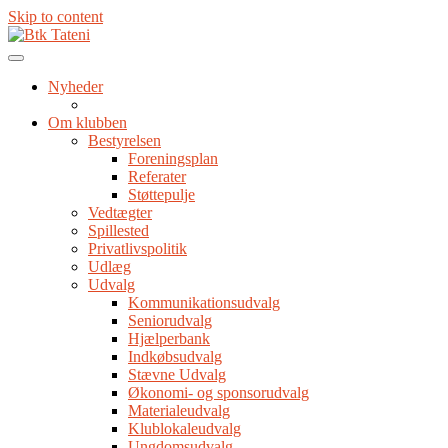
Skip to content
Nyheder
Om klubben
Bestyrelsen
Foreningsplan
Referater
Støttepulje
Vedtægter
Spillested
Privatlivspolitik
Udlæg
Udvalg
Kommunikationsudvalg
Seniorudvalg
Hjælperbank
Indkøbsudvalg
Stævne Udvalg
Økonomi- og sponsorudvalg
Materialeudvalg
Klublokaleudvalg
Ungdomsudvalg