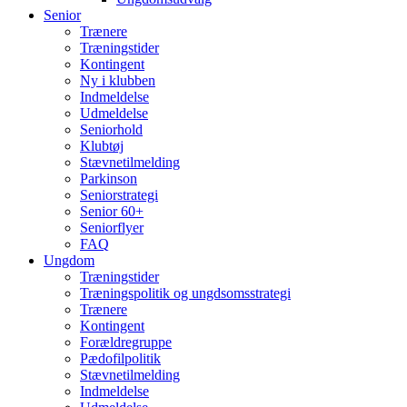
Senior
Trænere
Træningstider
Kontingent
Ny i klubben
Indmeldelse
Udmeldelse
Seniorhold
Klubtøj
Stævnetilmelding
Parkinson
Seniorstrategi
Senior 60+
Seniorflyer
FAQ
Ungdom
Træningstider
Træningspolitik og ungdsomsstrategi
Trænere
Kontingent
Forældregruppe
Pædofilpolitik
Stævnetilmelding
Indmeldelse