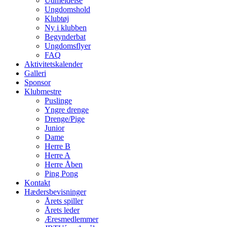
Udmeldelse
Ungdomshold
Klubtøj
Ny i klubben
Begynderbat
Ungdomsflyer
FAQ
Aktivitetskalender
Galleri
Sponsor
Klubmestre
Puslinge
Yngre drenge
Drenge/Pige
Junior
Dame
Herre B
Herre A
Herre Åben
Ping Pong
Kontakt
Hædersbevisninger
Årets spiller
Årets leder
Æresmedlemmer