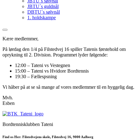
JBTU´s sølvnål
JBTU´s guldnål
DBTU´s sølvnål
1. holdskampe
Kære medlemmer,
På lørdag den 1/4 på Filstedvej 16 spiller Tatenis førstehold om
oprykning til 2. Division. Programmet lyder følgende:
12:00 – Tateni vs Vestegnen
15:00 – Tateni vs Hvidore Bordtennis
19:30 – Fællespsning
Vi håber på at se så mange af vores medlemmer til en hyggelig dag.
Mvh.
Esben
Bordtennisklubben Tateni
Find os Her: Filstedvejens skole, Filstedvej 16, 9000 Aalborg