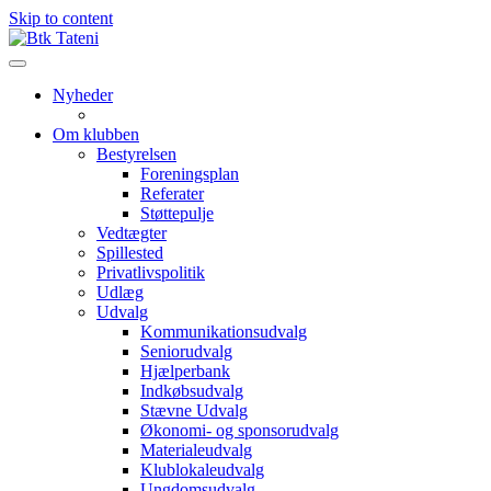
Skip to content
Nyheder
Om klubben
Bestyrelsen
Foreningsplan
Referater
Støttepulje
Vedtægter
Spillested
Privatlivspolitik
Udlæg
Udvalg
Kommunikationsudvalg
Seniorudvalg
Hjælperbank
Indkøbsudvalg
Stævne Udvalg
Økonomi- og sponsorudvalg
Materialeudvalg
Klublokaleudvalg
Ungdomsudvalg