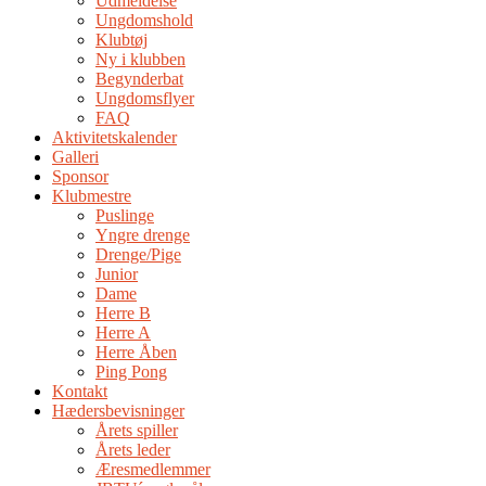
Udmeldelse
Ungdomshold
Klubtøj
Ny i klubben
Begynderbat
Ungdomsflyer
FAQ
Aktivitetskalender
Galleri
Sponsor
Klubmestre
Puslinge
Yngre drenge
Drenge/Pige
Junior
Dame
Herre B
Herre A
Herre Åben
Ping Pong
Kontakt
Hædersbevisninger
Årets spiller
Årets leder
Æresmedlemmer