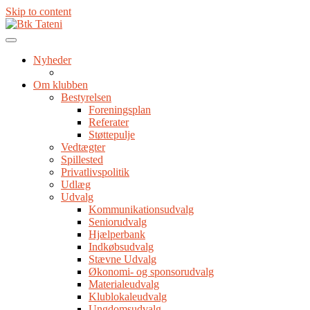
Skip to content
Nyheder
Om klubben
Bestyrelsen
Foreningsplan
Referater
Støttepulje
Vedtægter
Spillested
Privatlivspolitik
Udlæg
Udvalg
Kommunikationsudvalg
Seniorudvalg
Hjælperbank
Indkøbsudvalg
Stævne Udvalg
Økonomi- og sponsorudvalg
Materialeudvalg
Klublokaleudvalg
Ungdomsudvalg