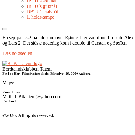
JBTU´s sølvnål
JBTU´s guldnål
DBTU´s sølvnål
1. holdskampe
En sejr på 12-2 på udebane over Rønde. Der var afbud fra både Alex og 
og Lars 2. Det sidste nederlag kom i double til Carsten og Steffen.
Læs holdsedlen
Bordtennisklubben Tateni
Find os Her: Filstedvejens skole, Filstedvej 16, 9000 Aalborg
Maps:
Kontakt os:
Mail til: Btktateni@yahoo.com
Facebook:
©2026.
All rights reserved.