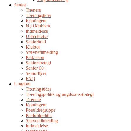
Senior
Trænere
Træningstider
Kontingent
Ny i klubben
Indmeldelse
Udmeldelse
Seniorhold
Klubtøj
Stævnetilmelding
Parkinson
Seniorstrategi
Senior 60+
Seniorflyer
FAQ
Ungdom
Træningstider
Træningspolitik og ungdsomsstrategi
Trænere
Kontingent
Forældregruppe
Pædofilpolitik
Stævnetilmelding
Indmeldelse