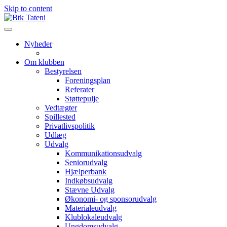
Skip to content
Nyheder
Om klubben
Bestyrelsen
Foreningsplan
Referater
Støttepulje
Vedtægter
Spillested
Privatlivspolitik
Udlæg
Udvalg
Kommunikationsudvalg
Seniorudvalg
Hjælperbank
Indkøbsudvalg
Stævne Udvalg
Økonomi- og sponsorudvalg
Materialeudvalg
Klublokaleudvalg
Ungdomsudvalg