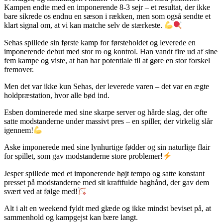
Kampen endte med en imponerende 8-3 sejr – et resultat, der ikke
bare sikrede os endnu en sæson i rækken, men som også sendte et
klart signal om, at vi kan matche selv de stærkeste.
Sehas spillede sin første kamp for førsteholdet og leverede en
imponerende debut med stor ro og kontrol. Han vandt fire ud af sine
fem kampe og viste, at han har potentiale til at gøre en stor forskel
fremover.
Men det var ikke kun Sehas, der leverede varen – det var en ægte
holdpræstation, hvor alle bød ind.
Esben dominerede med sine skarpe server og hårde slag, der ofte
satte modstanderne under massivt pres – en spiller, der virkelig slår
igennem!
Aske imponerede med sine lynhurtige fødder og sin naturlige flair
for spillet, som gav modstanderne store problemer!
Jesper spillede med et imponerende højt tempo og satte konstant
presset på modstanderne med sit kraftfulde baghånd, der gav dem
svært ved at følge med!
Alt i alt en weekend fyldt med glæde og ikke mindst beviset på, at
sammenhold og kampgejst kan bære langt.