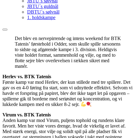
JBTU´s sølvnål
JBTU´s guldnål
DBTU´s sølvnål
1. holdskampe
Det blev en nervepirrende og intens weekend for BTK
Tatenis’ førstehold i Odder, som skulle spille sæsonens
to sidste og afgørende kampe i 3. division. Heldigvis
viste holdet format, sammenhold og vilje, og med to
flotte sejre blev overlevelsen i rækken sikret med
manér.
Herlev vs. BTK Tatenis
Første kamp var mod Herlev, der kun stillede med tre spillere. Det
gav os en 4-0 føring fra start, som vi udnyttede effektivt. Selvom vi
havde et forspring på papiret, blev der ikke taget let på opgaven –
spillerne gik til bordene med seriøsitet og koncentration, og vi
lukkede kampen med en sikker 8-2 sejr.
Virum vs. BTK Tatenis
Anden kamp var mod Virum, puljens tophold og rundens klare
favorit. Men her viste vores drenge, hvad de virkelig er lavet af.
Med stærk energi, stor vilje og solidt spil på alle pladser fik vi
overtaget, og stemningen i hallen voksede i takt med pointene.