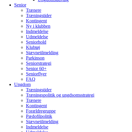
Senior
Trænere
Træningstider
Kontingent
Ny i klubben
Indmeldelse
Udmeldelse
Seniorhold
Klubtøj
Stævnetilmelding
Parkinson
Seniorstrategi
Senior 60+
Seniorflyer
FAQ
Ungdom
Træningstider
Træningspolitik og ungdsomsstrategi
Trænere
Kontingent
Forældregruppe
Pædofilpolitik
Stævnetilmelding
Indmeldelse