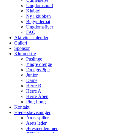
Udmeldelse
Ungdomshold
Klubtøj
Ny i klubben
Begynderbat
Ungdomsflyer
FAQ
Aktivitetskalender
Galleri
Sponsor
Klubmestre
Puslinge
Yngre drenge
Drenge/Pige
Junior
Dame
Herre B
Herre A
Herre Åben
Ping Pong
Kontakt
Hædersbevisninger
Årets spiller
Årets leder
Æresmedlemmer