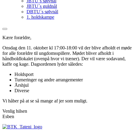
JBTU´s sølvnål
JBTU´s guldnål
DBTU´s sølvnål
1. holdskampe
Kære forældre,
Onsdag den 11. oktober kl 17:00-18:00 vil der blive afholdt et møde
for alle forældre til ungdomsspillere. Mødet bliver afholdt i
håndboldlokalet (ovenpå hvor vi træner). Der vil være sodavand,
kaffe og kage. Dagsordenen lyder således:
Holdsport
Turneringer og andre arrangementer
Årshjul
Diverse
Vi håber på at se så mange af jer som muligt.
Venlig hilsen
Esben