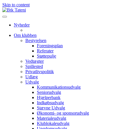
Skip to content
Nyheder
Om klubben
Bestyrelsen
Foreningsplan
Referater
Støttepulje
Vedtægter
Spillested
Privatlivspolitik
Udlæg
Udvalg
Kommunikationsudvalg
Seniorudvalg
Hjælperbank
Indkøbsudvalg
Stævne Udvalg
Økonomi- og sponsorudvalg
Materialeudvalg
Klublokaleudvalg
Ungdomsudvalg