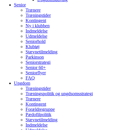
Senior
Trænere
Træningstider
Kontingent
Ny i klubben
Indmeldelse
Udmeldelse
Seniorhold
Klubtøj
Stævnetilmelding
Parkinson
Seniorstrategi
Senior 60+
Seniorflyer
FAQ
Ungdom
Træningstider
Træningspolitik og ungdsomsstrategi
Trænere
Kontingent
Forældregruppe
Pædofilpolitik
Stævnetilmelding
Indmeldelse