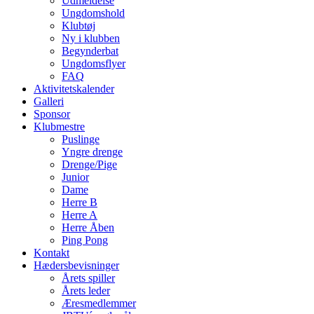
Udmeldelse
Ungdomshold
Klubtøj
Ny i klubben
Begynderbat
Ungdomsflyer
FAQ
Aktivitetskalender
Galleri
Sponsor
Klubmestre
Puslinge
Yngre drenge
Drenge/Pige
Junior
Dame
Herre B
Herre A
Herre Åben
Ping Pong
Kontakt
Hædersbevisninger
Årets spiller
Årets leder
Æresmedlemmer