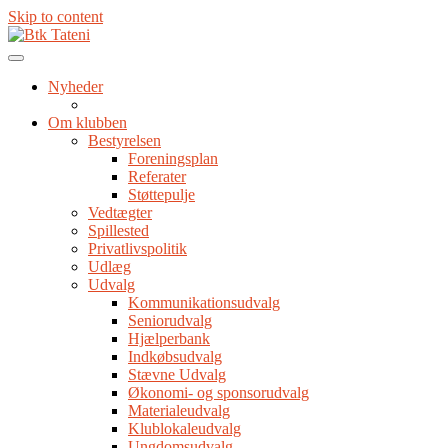
Skip to content
Nyheder
Om klubben
Bestyrelsen
Foreningsplan
Referater
Støttepulje
Vedtægter
Spillested
Privatlivspolitik
Udlæg
Udvalg
Kommunikationsudvalg
Seniorudvalg
Hjælperbank
Indkøbsudvalg
Stævne Udvalg
Økonomi- og sponsorudvalg
Materialeudvalg
Klublokaleudvalg
Ungdomsudvalg