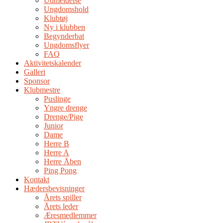
Udmeldelse
Ungdomshold
Klubtøj
Ny i klubben
Begynderbat
Ungdomsflyer
FAQ
Aktivitetskalender
Galleri
Sponsor
Klubmestre
Puslinge
Yngre drenge
Drenge/Pige
Junior
Dame
Herre B
Herre A
Herre Åben
Ping Pong
Kontakt
Hædersbevisninger
Årets spiller
Årets leder
Æresmedlemmer