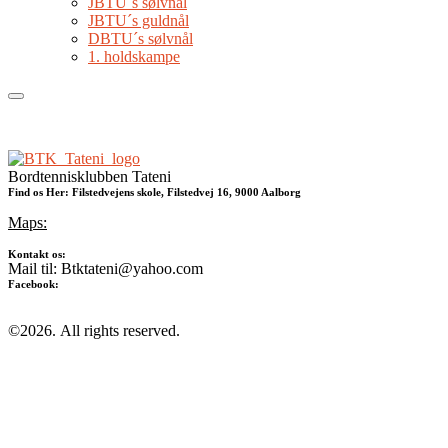
JBTU´s sølvnål
JBTU´s guldnål
DBTU´s sølvnål
1. holdskampe
Bordtennisklubben Tateni
Find os Her: Filstedvejens skole, Filstedvej 16, 9000 Aalborg
Maps:
Kontakt os:
Mail til: Btktateni@yahoo.com
Facebook:
©2026.
All rights reserved.