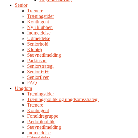
Senior
Trænere
Træningstider
Kontingent
Ny i klubben
Indmeldelse
Udmeldelse
Seniorhold
Klubtøj
Stævnetilmelding
Parkinson
Seniorstrategi
Senior 60+
Seniorflyer
FAQ
Ungdom
Træningstider
Træningspolitik og ungdsomsstrategi
Trænere
Kontingent
Forældregruppe
Pædofilpolitik
Stævnetilmelding
Indmeldelse