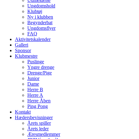
Udmeldelse
Ungdomshold
Klubtøj
Ny i klubben
Begynderbat
Ungdomsflyer
FAQ
Aktivitetskalender
Galleri
Sponsor
Klubmestre
Puslinge
Yngre drenge
Drenge/Pige
Junior
Dame
Herre B
Herre A
Herre Åben
Ping Pong
Kontakt
Hædersbevisninger
Årets spiller
Årets leder
Æresmedlemmer