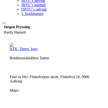
JBTU´s sølvnål
JBTU´s guldnål
DBTU´s sølvnål
1. holdskampe
Jørgen Pryssing
Hardy Hansen
Bordtennisklubben Tateni
Find os Her: Filstedvejens skole, Filstedvej 16, 9000
Aalborg
Maps: