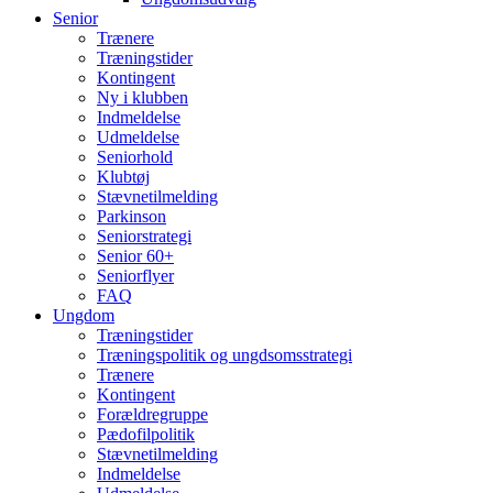
Senior
Trænere
Træningstider
Kontingent
Ny i klubben
Indmeldelse
Udmeldelse
Seniorhold
Klubtøj
Stævnetilmelding
Parkinson
Seniorstrategi
Senior 60+
Seniorflyer
FAQ
Ungdom
Træningstider
Træningspolitik og ungdsomsstrategi
Trænere
Kontingent
Forældregruppe
Pædofilpolitik
Stævnetilmelding
Indmeldelse