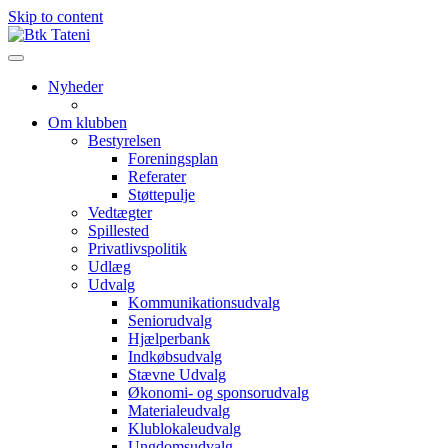
Skip to content
Nyheder
Om klubben
Bestyrelsen
Foreningsplan
Referater
Støttepulje
Vedtægter
Spillested
Privatlivspolitik
Udlæg
Udvalg
Kommunikationsudvalg
Seniorudvalg
Hjælperbank
Indkøbsudvalg
Stævne Udvalg
Økonomi- og sponsorudvalg
Materialeudvalg
Klublokaleudvalg
Ungdomsudvalg