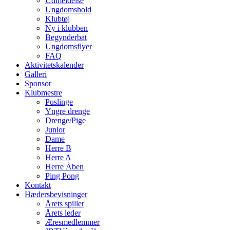
Udmeldelse
Ungdomshold
Klubtøj
Ny i klubben
Begynderbat
Ungdomsflyer
FAQ
Aktivitetskalender
Galleri
Sponsor
Klubmestre
Puslinge
Yngre drenge
Drenge/Pige
Junior
Dame
Herre B
Herre A
Herre Åben
Ping Pong
Kontakt
Hædersbevisninger
Årets spiller
Årets leder
Æresmedlemmer