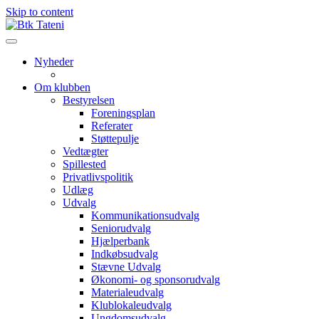
Skip to content
Nyheder
Om klubben
Bestyrelsen
Foreningsplan
Referater
Støttepulje
Vedtægter
Spillested
Privatlivspolitik
Udlæg
Udvalg
Kommunikationsudvalg
Seniorudvalg
Hjælperbank
Indkøbsudvalg
Stævne Udvalg
Økonomi- og sponsorudvalg
Materialeudvalg
Klublokaleudvalg
Ungdomsudvalg