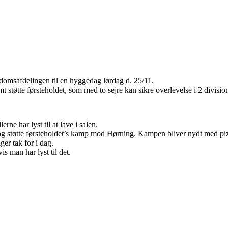
ngdomsafdelingen til en hyggedag lørdag d. 25/11.
støtte førsteholdet, som med to sejre kan sikre overlevelse i 2 divisio
rne har lyst til at lave i salen.
len og støtte førsteholdet’s kamp mod Hørning. Kampen bliver nydt med p
er tak for i dag.
s man har lyst til det.