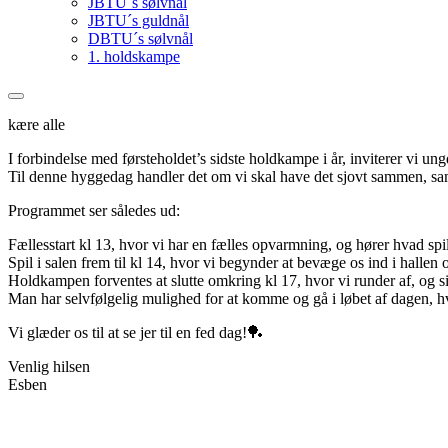
JBTU´s sølvnål
JBTU´s guldnål
DBTU´s sølvnål
1. holdskampe
kære alle
I forbindelse med førsteholdet’s sidste holdkampe i år, inviterer vi u
Til denne hyggedag handler det om vi skal have det sjovt sammen, samt 
Programmet ser således ud:
Fællesstart kl 13, hvor vi har en fælles opvarmning, og hører hvad spille
Spil i salen frem til kl 14, hvor vi begynder at bevæge os ind i hal
Holdkampen forventes at slutte omkring kl 17, hvor vi runder af, og sig
Man har selvfølgelig mulighed for at komme og gå i løbet af dagen, hvi
Vi glæder os til at se jer til en fed dag!🏓
Venlig hilsen
Esben