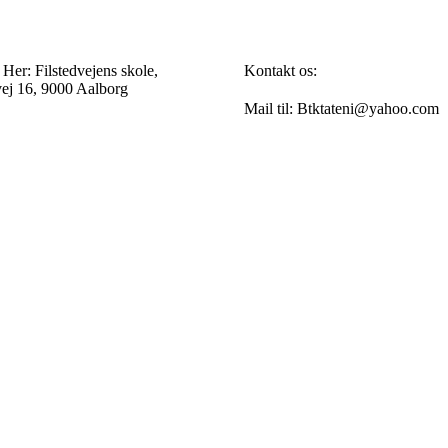
 Her: Filstedvejens skole,
Kontakt os:
vej 16, 9000 Aalborg
Mail til: Btktateni@yahoo.com