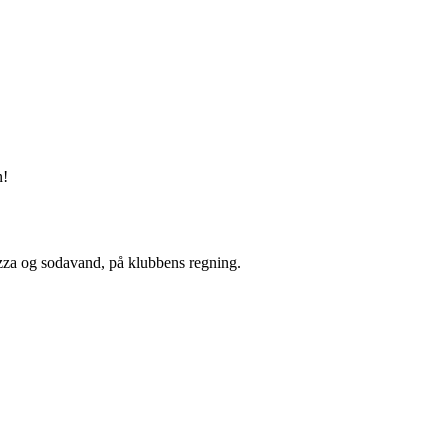
n!
izza og sodavand, på klubbens regning.