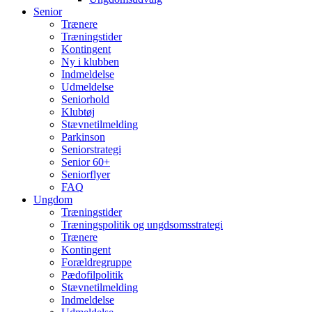
Senior
Trænere
Træningstider
Kontingent
Ny i klubben
Indmeldelse
Udmeldelse
Seniorhold
Klubtøj
Stævnetilmelding
Parkinson
Seniorstrategi
Senior 60+
Seniorflyer
FAQ
Ungdom
Træningstider
Træningspolitik og ungdsomsstrategi
Trænere
Kontingent
Forældregruppe
Pædofilpolitik
Stævnetilmelding
Indmeldelse