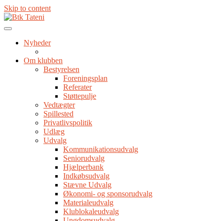
Skip to content
Nyheder
Om klubben
Bestyrelsen
Foreningsplan
Referater
Støttepulje
Vedtægter
Spillested
Privatlivspolitik
Udlæg
Udvalg
Kommunikationsudvalg
Seniorudvalg
Hjælperbank
Indkøbsudvalg
Stævne Udvalg
Økonomi- og sponsorudvalg
Materialeudvalg
Klublokaleudvalg
Ungdomsudvalg