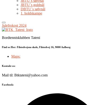
JBTU´s sølvnål
JBTU´s guldnål
DBTU´s sølvnål
1. holdskampe
Julefrokost 2024
Bordtennisklubben Tateni
Find os Her: Filstedvejens skole, Filstedvej 16, 9000 Aalborg
Maps:
Kontakt os:
Mail til: Btktateni@yahoo.com
Facebook: