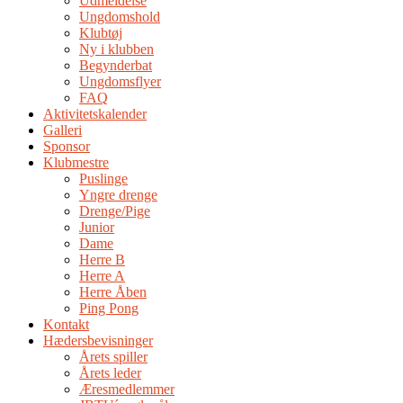
Udmeldelse
Ungdomshold
Klubtøj
Ny i klubben
Begynderbat
Ungdomsflyer
FAQ
Aktivitetskalender
Galleri
Sponsor
Klubmestre
Puslinge
Yngre drenge
Drenge/Pige
Junior
Dame
Herre B
Herre A
Herre Åben
Ping Pong
Kontakt
Hædersbevisninger
Årets spiller
Årets leder
Æresmedlemmer