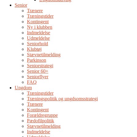
Senior
Trænere
Træningstider
Kontingent
Ny i klubben
Indmeldelse
Udmeldelse
Seniorhold
Klubtøj
Stævnetilmelding
Parkinson
Seniorstrategi
Senior 60+
Seniorflyer
FAQ
Ungdom
Træningstider
Træningspolitik og ungdsomsstrategi
Trænere
Kontingent
Forældregruppe
Pædofilpolitik
Stævnetilmelding
Indmeldelse