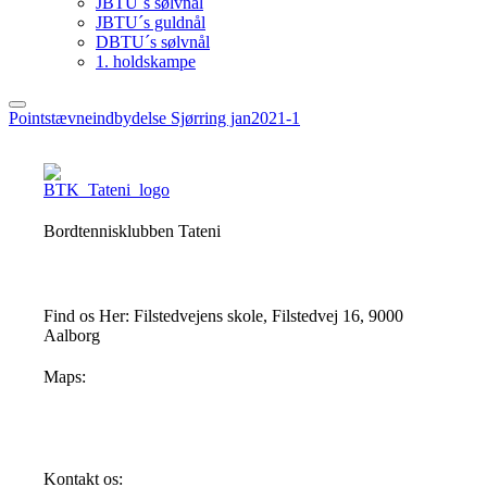
JBTU´s sølvnål
JBTU´s guldnål
DBTU´s sølvnål
1. holdskampe
Pointstævneindbydelse Sjørring jan2021-1
Bordtennisklubben Tateni
Find os Her: Filstedvejens skole, Filstedvej 16, 9000
Aalborg
Maps:
Kontakt os: