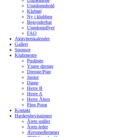
Udmeldelse
Ungdomshold
Klubtøj
Ny i klubben
Begynderbat
Ungdomsflyer
FAQ
Aktivitetskalender
Galleri
Sponsor
Klubmestre
Puslinge
Yngre drenge
Drenge/Pige
Junior
Dame
Herre B
Herre A
Herre Åben
Ping Pong
Kontakt
Hædersbevisninger
Årets spiller
Årets leder
Æresmedlemmer