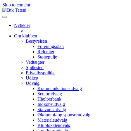
Skip to content
Nyheder
Om klubben
Bestyrelsen
Foreningsplan
Referater
Støttepulje
Vedtægter
Spillested
Privatlivspolitik
Udlæg
Udvalg
Kommunikationsudvalg
Seniorudvalg
Hjælperbank
Indkøbsudvalg
Stævne Udvalg
Økonomi- og sponsorudvalg
Materialeudvalg
Klublokaleudvalg
Ungdomsudvalg