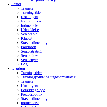
Senior
Trænere
Træningstider
Kontingent
Ny i klubben
Indmeldelse
Udmeldelse
Seniorhold
Klubtøj
Stævnetilmelding
Parkinson
Seniorstrategi
Senior 60+
Seniorflyer
FAQ
Ungdom
Træningstider
Træningspolitik og ungdsomsstrategi
Trænere
Kontingent
Forældregruppe
Pædofilpolitik
Stævnetilmelding
Indmeldelse