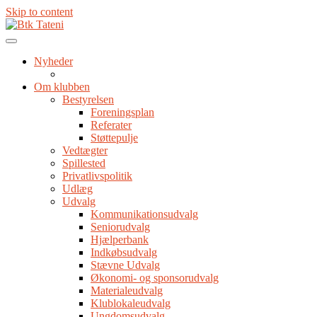
Skip to content
Nyheder
Om klubben
Bestyrelsen
Foreningsplan
Referater
Støttepulje
Vedtægter
Spillested
Privatlivspolitik
Udlæg
Udvalg
Kommunikationsudvalg
Seniorudvalg
Hjælperbank
Indkøbsudvalg
Stævne Udvalg
Økonomi- og sponsorudvalg
Materialeudvalg
Klublokaleudvalg
Ungdomsudvalg