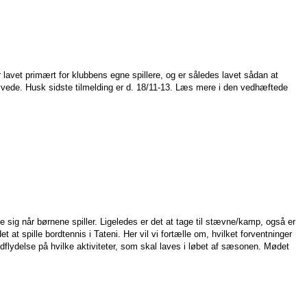
 lavet primært for klubbens egne spillere, og er således lavet sådan at
re øvede. Husk sidste tilmelding er d. 18/11-13. Læs mere i den vedhæftede
e sig når børnene spiller. Ligeledes er det at tage til stævne/kamp, også er
t spille bordtennis i Tateni. Her vil vi fortælle om, hvilket forventninger
 indflydelse på hvilke aktiviteter, som skal laves i løbet af sæsonen. Mødet