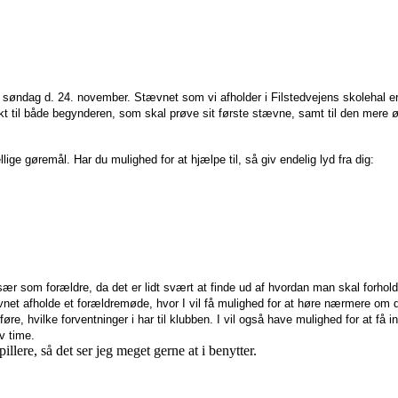
 søndag d.
24
. november.
St
ævnet som vi afholder i Filstedvejens skolehal er
perfekt til både begynderen, som skal prøve sit første stævne, samt til den me
ige gøremål. Har du mulighed for at hjælpe til, så giv endelig lyd fra dig:
især som forældre, da det er lidt svært at finde ud af hvordan man skal forhold
t afholde et forældremøde, hvor I vil få mulighed for at høre nærmere om det a
mføre, hvilke forventninger i har til klubben. I vil også have mulighed for at få
v time.
illere, så det ser jeg meget gerne at i benytter.