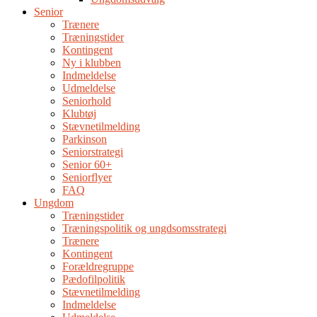
Senior
Trænere
Træningstider
Kontingent
Ny i klubben
Indmeldelse
Udmeldelse
Seniorhold
Klubtøj
Stævnetilmelding
Parkinson
Seniorstrategi
Senior 60+
Seniorflyer
FAQ
Ungdom
Træningstider
Træningspolitik og ungdsomsstrategi
Trænere
Kontingent
Forældregruppe
Pædofilpolitik
Stævnetilmelding
Indmeldelse