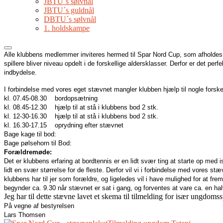
JBTU´s sølvnål
JBTU´s guldnål
DBTU´s sølvnål
1. holdskampe
Alle klubbens medlemmer in
viteres hermed til Spar
Nord Cup, som afholdes
spillere bliver niveau opdelt i de forskellige aldersklasser. Derfor er det 
indbydelse.
I forbindelse med vores eget stævnet mangler klubben hjælp til nogle forskell
kl. 07.45-08.30 bordopsætning
kl. 08.45-12.30 hjælp til at stå i klubbens bod 2 stk.
kl. 12-30-16.30 hjælp til at stå i klubbens bod 2 stk.
kl. 16.30-17.15 oprydning efter stævnet
Bage kage til bod:
Bage pølsehorn til Bod:
Forældremøde:
Det er klubbens erfaring at bordtennis er en lidt svær ting at starte op med 
lidt en svær størrelse for de fleste. Derfor vil vi i
forbindelse med vores stævne
klubbens har til jer som forældre, og ligeledes vil i have mulighed for at fre
begynder ca. 9.30 når stævnet er sat i gang, og forventes at vare ca. en hal
Jeg har til dette stævne lavet et skema til tilmelding for især ungdomssp
På vegne af bestyrel
sen
Lars Thomsen