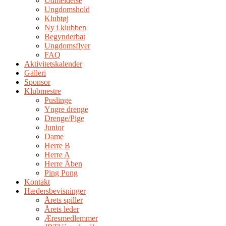
Udmeldelse
Ungdomshold
Klubtøj
Ny i klubben
Begynderbat
Ungdomsflyer
FAQ
Aktivitetskalender
Galleri
Sponsor
Klubmestre
Puslinge
Yngre drenge
Drenge/Pige
Junior
Dame
Herre B
Herre A
Herre Åben
Ping Pong
Kontakt
Hædersbevisninger
Årets spiller
Årets leder
Æresmedlemmer