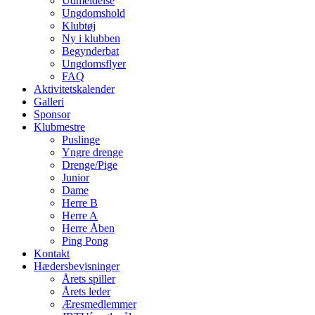
Udmeldelse
Ungdomshold
Klubtøj
Ny i klubben
Begynderbat
Ungdomsflyer
FAQ
Aktivitetskalender
Galleri
Sponsor
Klubmestre
Puslinge
Yngre drenge
Drenge/Pige
Junior
Dame
Herre B
Herre A
Herre Åben
Ping Pong
Kontakt
Hædersbevisninger
Årets spiller
Årets leder
Æresmedlemmer