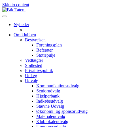
Skip to content
Nyheder
Om klubben
Bestyrelsen
Foreningsplan
Referater
Støttepulje
Vedtægter
Spillested
Privatlivspolitik
Udlæg
Udvalg
Kommunikationsudvalg
Seniorudvalg
Hjælperbank
Indkøbsudvalg
Stævne Udvalg
Økonomi- og sponsorudvalg
Materialeudvalg
Klublokaleudvalg
Ungdomsudvalg