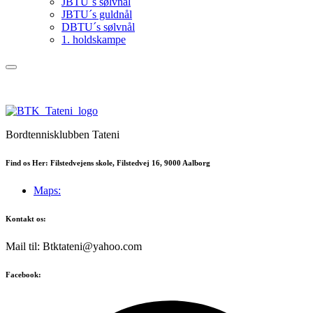
JBTU´s sølvnål
JBTU´s guldnål
DBTU´s sølvnål
1. holdskampe
Bordtennisklubben Tateni
Find os Her: Filstedvejens skole, Filstedvej 16, 9000 Aalborg
Maps:
Kontakt os:
Mail til: Btktateni@yahoo.com
Facebook: