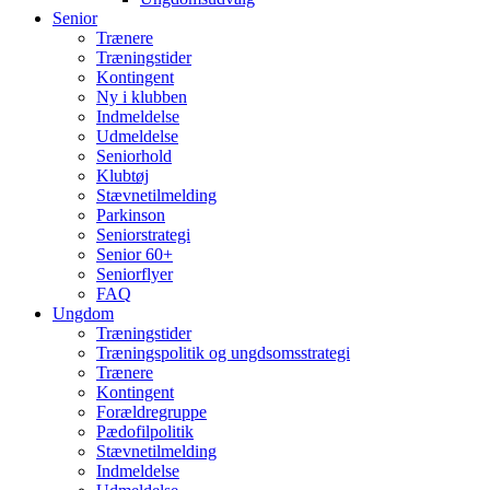
Senior
Trænere
Træningstider
Kontingent
Ny i klubben
Indmeldelse
Udmeldelse
Seniorhold
Klubtøj
Stævnetilmelding
Parkinson
Seniorstrategi
Senior 60+
Seniorflyer
FAQ
Ungdom
Træningstider
Træningspolitik og ungdsomsstrategi
Trænere
Kontingent
Forældregruppe
Pædofilpolitik
Stævnetilmelding
Indmeldelse