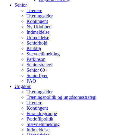
Senior
Trænere
Træningstider
Kontingent
Ny i klubben
Indmeldelse
Udmeldelse
Seniorhold
Klubtøj
Stævnetilmelding
Parkinson
Seniorstrategi
Senior 60+
Seniorflyer
FAQ
Ungdom
Træningstider
Træningspolitik og ungdsomsstrategi
Trænere
Kontingent
Forældregruppe
Pædofilpolitik
Stævnetilmelding
Indmeldelse