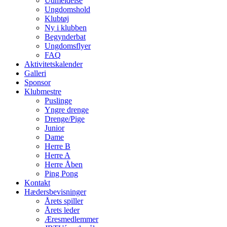
Udmeldelse
Ungdomshold
Klubtøj
Ny i klubben
Begynderbat
Ungdomsflyer
FAQ
Aktivitetskalender
Galleri
Sponsor
Klubmestre
Puslinge
Yngre drenge
Drenge/Pige
Junior
Dame
Herre B
Herre A
Herre Åben
Ping Pong
Kontakt
Hædersbevisninger
Årets spiller
Årets leder
Æresmedlemmer