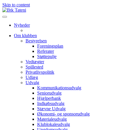
Skip to content
Nyheder
Om klubben
Bestyrelsen
Foreningsplan
Referater
Støttepulje
Vedtægter
Spillested
Privatlivspolitik
Udlæg
Udvalg
Kommunikationsudvalg
Seniorudvalg
Hjælperbank
Indkøbsudvalg
Stævne Udvalg
Økonomi- og sponsorudvalg
Materialeudvalg
Klublokaleudvalg
Ungdomsudvalg