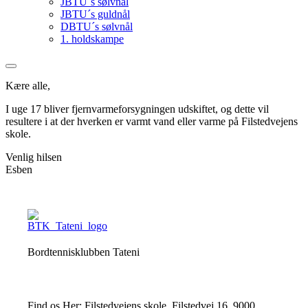
JBTU´s sølvnål
JBTU´s guldnål
DBTU´s sølvnål
1. holdskampe
Kære alle,
I uge 17 bliver fjernvarmeforsygningen udskiftet, og dette vil
resultere i at der hverken er varmt vand eller varme på Filstedvejens
skole.
Venlig hilsen
Esben
Bordtennisklubben Tateni
Find os Her: Filstedvejens skole, Filstedvej 16, 9000