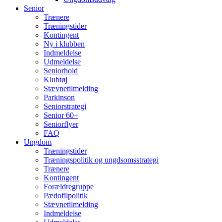
Senior
Trænere
Træningstider
Kontingent
Ny i klubben
Indmeldelse
Udmeldelse
Seniorhold
Klubtøj
Stævnetilmelding
Parkinson
Seniorstrategi
Senior 60+
Seniorflyer
FAQ
Ungdom
Træningstider
Træningspolitik og ungdsomsstrategi
Trænere
Kontingent
Forældregruppe
Pædofilpolitik
Stævnetilmelding
Indmeldelse