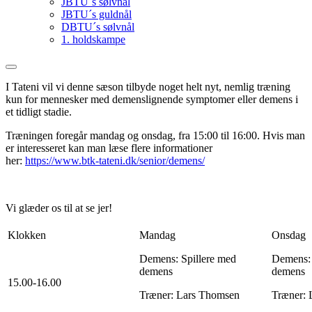
JBTU´s sølvnål
JBTU´s guldnål
DBTU´s sølvnål
1. holdskampe
I Tateni vil vi denne sæson tilbyde noget helt nyt, nemlig træning
kun for mennesker med demenslignende symptomer eller demens i
et tidligt stadie.
Træningen foregår mandag og onsdag, fra 15:00 til 16:00. Hvis man
er interesseret kan man læse flere informationer
her:
https://www.btk-tateni.dk/senior/demens/
Vi glæder os til at se jer!
Klokken
Mandag
Onsdag
Demens: Spillere med
Demens: 
demens
demens
15.00-16.00
Træner: Lars Thomsen
Træner: 