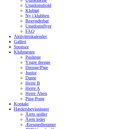
Udmeldelse
Ungdomshold
Klubtøj
Ny i klubben
Begynderbat
Ungdomsflyer
FAQ
Aktivitetskalender
Galleri
Sponsor
Klubmestre
Puslinge
Yngre drenge
Drenge/Pige
Junior
Dame
Herre B
Herre A
Herre Åben
Ping Pong
Kontakt
Hædersbevisninger
Årets spiller
Årets leder
Æresmedlemmer