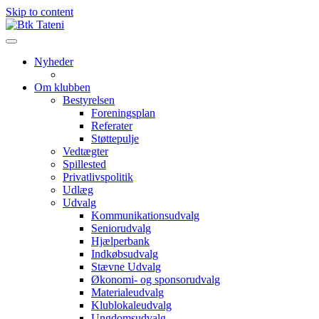
Skip to content
Nyheder
Om klubben
Bestyrelsen
Foreningsplan
Referater
Støttepulje
Vedtægter
Spillested
Privatlivspolitik
Udlæg
Udvalg
Kommunikationsudvalg
Seniorudvalg
Hjælperbank
Indkøbsudvalg
Stævne Udvalg
Økonomi- og sponsorudvalg
Materialeudvalg
Klublokaleudvalg
Ungdomsudvalg