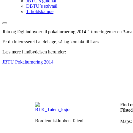
JBTU´s guldnål
DBTU´s sølvnål
1. holdskampe
Jbtu og Dgi indbyder til pokalturnering 2014. Turneringen er en 3-man
Er du interesseret i at deltage, så tag kontakt til Lars.
Læs mere i indbydelsen herunder:
JBTU Pokalturnering 2014
Find o
Filste
Bordtennisklubben Tateni
Maps: