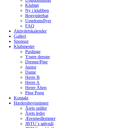
Ungdomshold
Klubtøj
Ny i klubben
Begynderbat
Ungdomsflyer
FAQ
Aktivitetskalender
Galleri
Sponsor
Klubmestre
Puslinge
Yngre drenge
Drenge/Pige
Junior
Dame
Herre B
Herre A
Herre Åben
Ping Pong
Kontakt
Hædersbevisninger
Årets spiller
Årets leder
Æresmedlemmer
JBTU´s sølvnål