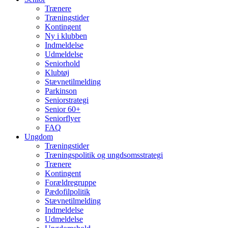
Trænere
Træningstider
Kontingent
Ny i klubben
Indmeldelse
Udmeldelse
Seniorhold
Klubtøj
Stævnetilmelding
Parkinson
Seniorstrategi
Senior 60+
Seniorflyer
FAQ
Ungdom
Træningstider
Træningspolitik og ungdsomsstrategi
Trænere
Kontingent
Forældregruppe
Pædofilpolitik
Stævnetilmelding
Indmeldelse
Udmeldelse