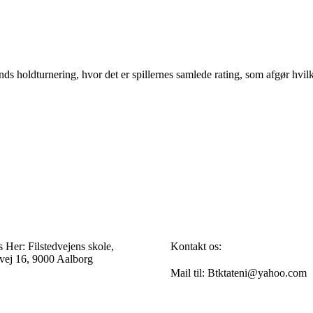
ds holdturnering, hvor det er spillernes samlede rating, som afgør hvilk
s Her: Filstedvejens skole,
Kontakt os:
dvej 16, 9000 Aalborg
Mail til: Btktateni@yahoo.com