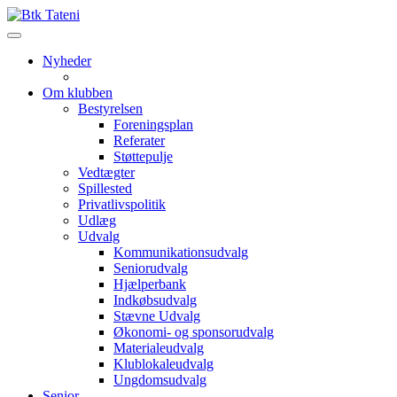
Nyheder
Om klubben
Bestyrelsen
Foreningsplan
Referater
Støttepulje
Vedtægter
Spillested
Privatlivspolitik
Udlæg
Udvalg
Kommunikationsudvalg
Seniorudvalg
Hjælperbank
Indkøbsudvalg
Stævne Udvalg
Økonomi- og sponsorudvalg
Materialeudvalg
Klublokaleudvalg
Ungdomsudvalg
Senior