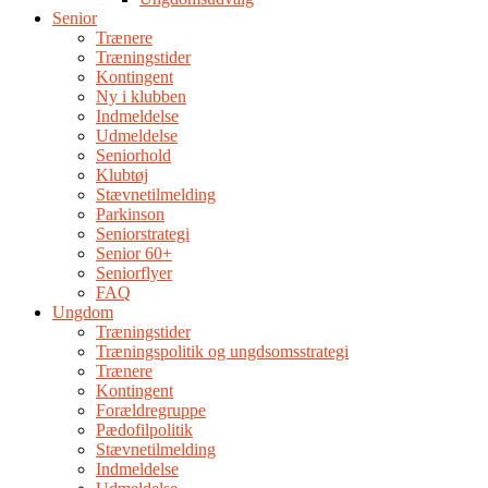
Senior
Trænere
Træningstider
Kontingent
Ny i klubben
Indmeldelse
Udmeldelse
Seniorhold
Klubtøj
Stævnetilmelding
Parkinson
Seniorstrategi
Senior 60+
Seniorflyer
FAQ
Ungdom
Træningstider
Træningspolitik og ungdsomsstrategi
Trænere
Kontingent
Forældregruppe
Pædofilpolitik
Stævnetilmelding
Indmeldelse