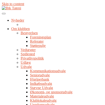
Skip to content
Nyheder
Om klubben
Bestyrelsen
Foreningsplan
Referater
Støttepulje
Vedtægter
Spillested
Privatlivspolitik
Udlæg
Udvalg
Kommunikationsudvalg
Seniorudvalg
Hjælperbank
Indkøbsudvalg
Stævne Udvalg
Økonomi- og sponsorudvalg
Materialeudvalg
Klublokaleudvalg
Ungdomsudvalg