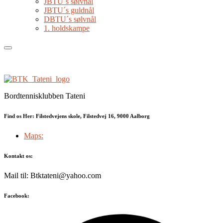
JBTU´s sølvnål
JBTU´s guldnål
DBTU´s sølvnål
1. holdskampe
Bordtennisklubben Tateni
Find os Her: Filstedvejens skole, Filstedvej 16, 9000 Aalborg
Maps:
Kontakt os:
Mail til: Btktateni@yahoo.com
Facebook: