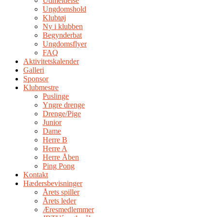
Udmeldelse
Ungdomshold
Klubtøj
Ny i klubben
Begynderbat
Ungdomsflyer
FAQ
Aktivitetskalender
Galleri
Sponsor
Klubmestre
Puslinge
Yngre drenge
Drenge/Pige
Junior
Dame
Herre B
Herre A
Herre Åben
Ping Pong
Kontakt
Hædersbevisninger
Årets spiller
Årets leder
Æresmedlemmer