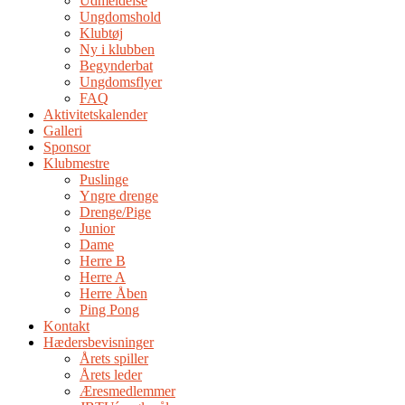
Udmeldelse
Ungdomshold
Klubtøj
Ny i klubben
Begynderbat
Ungdomsflyer
FAQ
Aktivitetskalender
Galleri
Sponsor
Klubmestre
Puslinge
Yngre drenge
Drenge/Pige
Junior
Dame
Herre B
Herre A
Herre Åben
Ping Pong
Kontakt
Hædersbevisninger
Årets spiller
Årets leder
Æresmedlemmer