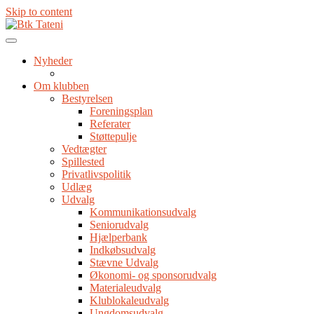
Skip to content
Nyheder
Om klubben
Bestyrelsen
Foreningsplan
Referater
Støttepulje
Vedtægter
Spillested
Privatlivspolitik
Udlæg
Udvalg
Kommunikationsudvalg
Seniorudvalg
Hjælperbank
Indkøbsudvalg
Stævne Udvalg
Økonomi- og sponsorudvalg
Materialeudvalg
Klublokaleudvalg
Ungdomsudvalg