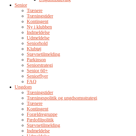
Senior
Trænere
Træningstider
Kontingent
Ny i klubben
Indmeldelse
Udmeldelse
Seniorhold
Klubtøj
Stævnetilmelding
Parkinson
Seniorstrategi
Senior 60+
Seniorflyer
FAQ
Ungdom
Træningstider
Træningspolitik og ungdsomsstrategi
Trænere
Kontingent
Forældregruppe
Pædofilpolitik
Stævnetilmelding
Indmeldelse