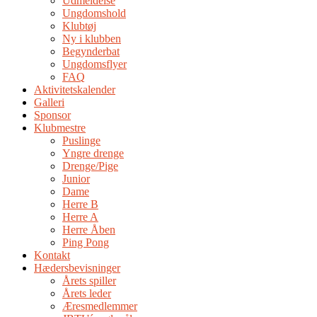
Udmeldelse
Ungdomshold
Klubtøj
Ny i klubben
Begynderbat
Ungdomsflyer
FAQ
Aktivitetskalender
Galleri
Sponsor
Klubmestre
Puslinge
Yngre drenge
Drenge/Pige
Junior
Dame
Herre B
Herre A
Herre Åben
Ping Pong
Kontakt
Hædersbevisninger
Årets spiller
Årets leder
Æresmedlemmer