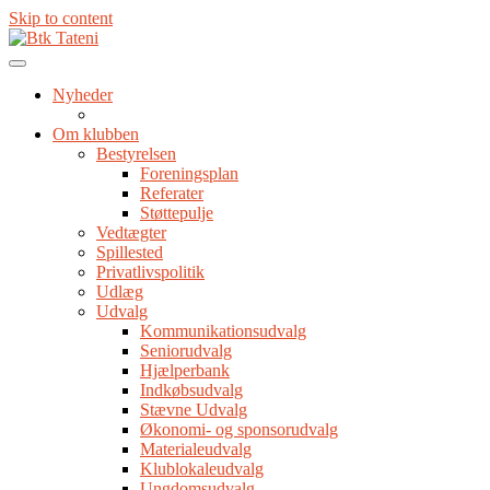
Skip to content
Nyheder
Om klubben
Bestyrelsen
Foreningsplan
Referater
Støttepulje
Vedtægter
Spillested
Privatlivspolitik
Udlæg
Udvalg
Kommunikationsudvalg
Seniorudvalg
Hjælperbank
Indkøbsudvalg
Stævne Udvalg
Økonomi- og sponsorudvalg
Materialeudvalg
Klublokaleudvalg
Ungdomsudvalg