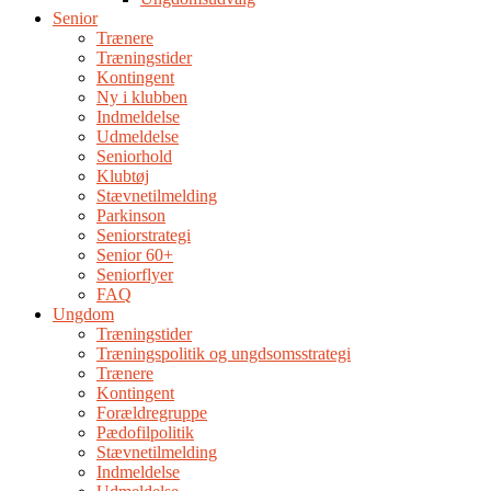
Senior
Trænere
Træningstider
Kontingent
Ny i klubben
Indmeldelse
Udmeldelse
Seniorhold
Klubtøj
Stævnetilmelding
Parkinson
Seniorstrategi
Senior 60+
Seniorflyer
FAQ
Ungdom
Træningstider
Træningspolitik og ungdsomsstrategi
Trænere
Kontingent
Forældregruppe
Pædofilpolitik
Stævnetilmelding
Indmeldelse