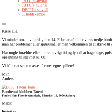
JBTU´s sølvnål
JBTU´s guldnål
DBTU´s sølvnål
1. holdskampe
Kære alle,
Vi minder om, at vi lørdag den 14. Februar afholder vores tredje bo
man har problemer eller spørgsmål er man velkommen til at skrive til
Har nogle forældre eller andre i øvrigt tid og lyst til at bage kage, pø
opsætning til stævnet kl. 08.
Vi håber at se en masse af vores egne spillere!
Mvh.
Anders
Bordtennisklubben Tateni
Find os Her: Filstedvejens skole, Filstedvej 16, 9000 Aalborg
Maps:
Kontakt os: