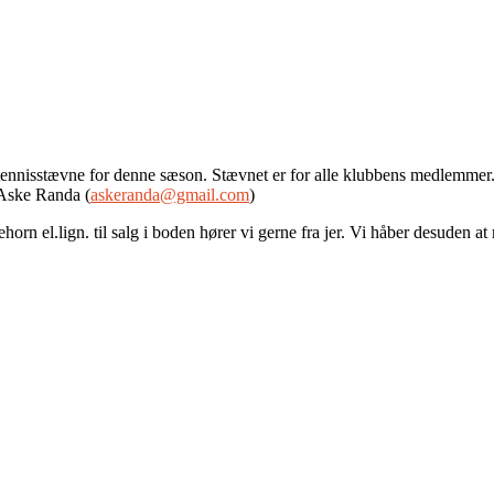
rdtennisstævne for denne sæson. Stævnet er for alle klubbens medlemme
 Aske Randa (
askeranda@gmail.com
)
lsehorn el.lign. til salg i boden hører vi gerne fra jer. Vi håber desuden