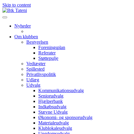
Skip to content
Nyheder
Om klubben
Bestyrelsen
Foreningsplan
Referater
Støttepulje
Vedtægter
Spillested
Privatlivspolitik
Udlæg
Udvalg
Kommunikationsudvalg
Seniorudvalg
Hjælperbank
Indkøbsudvalg
Stævne Udvalg
Økonomi- og sponsorudvalg
Materialeudvalg
Klublokaleudvalg
Ungdomsudvalg