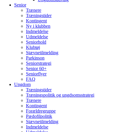
Senior
Trænere
Træningstider
Kontingent
Ny i klubben
Indmeldelse
Udmeldelse
Seniorhold
Klubtøj
Stævnetilmelding
Parkinson
Seniorstrategi
Senior 60+
Seniorflyer
FAQ
Ungdom
Træningstider
Træningspolitik og ungdsomsstrategi
Trænere
Kontingent
Forældregruppe
Pædofilpolitik
Stævnetilmelding
Indmeldelse