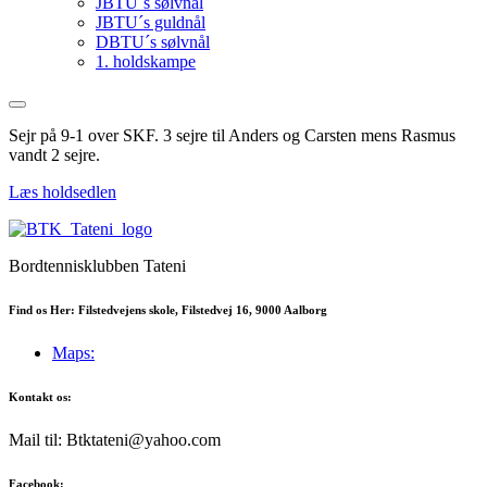
JBTU´s sølvnål
JBTU´s guldnål
DBTU´s sølvnål
1. holdskampe
Sejr på 9-1 over SKF. 3 sejre til Anders og Carsten mens Rasmus
vandt 2 sejre.
Læs holdsedlen
Bordtennisklubben Tateni
Find os Her: Filstedvejens skole, Filstedvej 16, 9000 Aalborg
Maps:
Kontakt os:
Mail til: Btktateni@yahoo.com
Facebook: