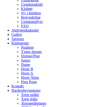
Udmeldelse
Ungdomshold
Klubtøj
Ny i klubben
Begynderbat
Ungdomsflyer
FAQ
Aktivitetskalender
Galleri
Sponsor
Klubmestre
Puslinge
Yngre drenge
Drenge/Pige
Junior
Dame
Herre B
Herre A
Herre Åben
Ping Pong
Kontakt
Hædersbevisninger
Årets spiller
Årets leder
Æresmedlemmer