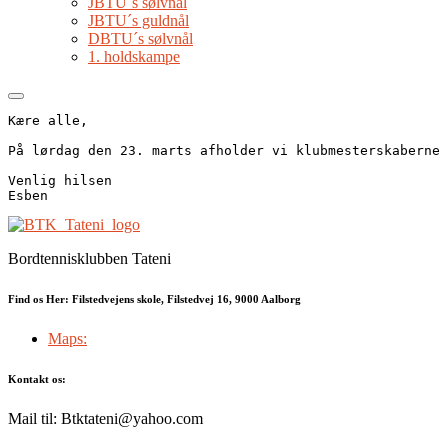
JBTU´s sølvnål
JBTU´s guldnål
DBTU´s sølvnål
1. holdskampe
Kære alle,

På lørdag den 23. marts afholder vi klubmesterskaberne 
Venlig hilsen

Esben
Bordtennisklubben Tateni
Find os Her: Filstedvejens skole, Filstedvej 16, 9000 Aalborg
Maps:
Kontakt os:
Mail til: Btktateni@yahoo.com