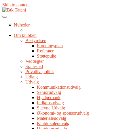
Skip to content
Nyheder
Om klubben
Bestyrelsen
Foreningsplan
Referater
Støttepulje
Vedtægter
Spillested
Privatlivspolitik
Udlæg
Udvalg
Kommunikationsudvalg
Seniorudvalg
Hjælperbank
Indkøbsudvalg
Stævne Udvalg
Økonomi- og sponsorudvalg
Materialeudvalg
Klublokaleudvalg
Ungdomsudvalg