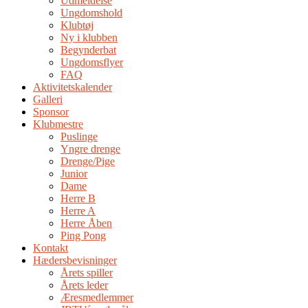
Udmeldelse
Ungdomshold
Klubtøj
Ny i klubben
Begynderbat
Ungdomsflyer
FAQ
Aktivitetskalender
Galleri
Sponsor
Klubmestre
Puslinge
Yngre drenge
Drenge/Pige
Junior
Dame
Herre B
Herre A
Herre Åben
Ping Pong
Kontakt
Hædersbevisninger
Årets spiller
Årets leder
Æresmedlemmer