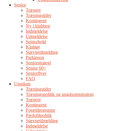
Senior
Trænere
Træningstider
Kontingent
Ny i klubben
Indmeldelse
Udmeldelse
Seniorhold
Klubtøj
Stævnetilmelding
Parkinson
Seniorstrategi
Senior 60+
Seniorflyer
FAQ
Ungdom
Træningstider
Træningspolitik og ungdsomsstrategi
Trænere
Kontingent
Forældregruppe
Pædofilpolitik
Stævnetilmelding
Indmeldelse