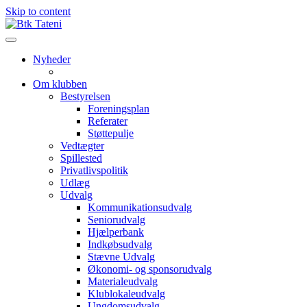
Skip to content
Nyheder
Om klubben
Bestyrelsen
Foreningsplan
Referater
Støttepulje
Vedtægter
Spillested
Privatlivspolitik
Udlæg
Udvalg
Kommunikationsudvalg
Seniorudvalg
Hjælperbank
Indkøbsudvalg
Stævne Udvalg
Økonomi- og sponsorudvalg
Materialeudvalg
Klublokaleudvalg
Ungdomsudvalg