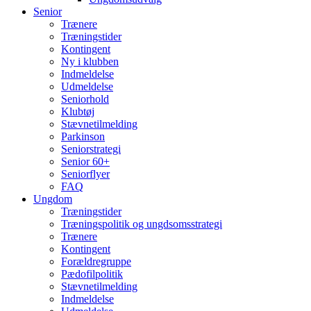
Senior
Trænere
Træningstider
Kontingent
Ny i klubben
Indmeldelse
Udmeldelse
Seniorhold
Klubtøj
Stævnetilmelding
Parkinson
Seniorstrategi
Senior 60+
Seniorflyer
FAQ
Ungdom
Træningstider
Træningspolitik og ungdsomsstrategi
Trænere
Kontingent
Forældregruppe
Pædofilpolitik
Stævnetilmelding
Indmeldelse