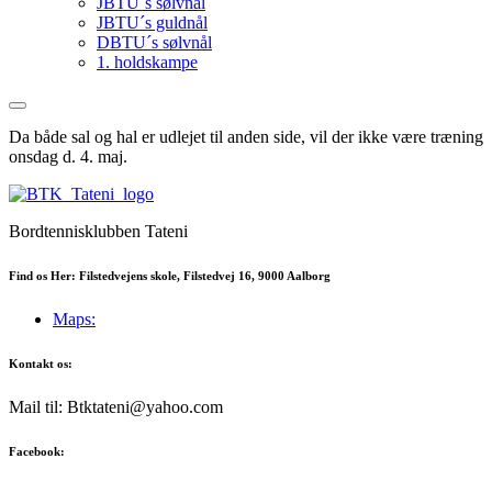
JBTU´s sølvnål
JBTU´s guldnål
DBTU´s sølvnål
1. holdskampe
Da både sal og hal er udlejet til anden side, vil der ikke være træning
onsdag d. 4. maj.
Bordtennisklubben Tateni
Find os Her: Filstedvejens skole, Filstedvej 16, 9000 Aalborg
Maps:
Kontakt os:
Mail til: Btktateni@yahoo.com
Facebook: