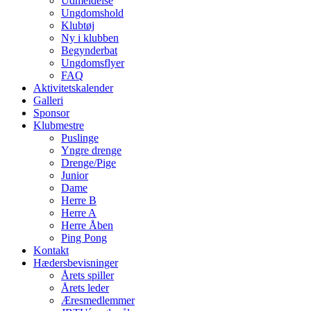
Udmeldelse
Ungdomshold
Klubtøj
Ny i klubben
Begynderbat
Ungdomsflyer
FAQ
Aktivitetskalender
Galleri
Sponsor
Klubmestre
Puslinge
Yngre drenge
Drenge/Pige
Junior
Dame
Herre B
Herre A
Herre Åben
Ping Pong
Kontakt
Hædersbevisninger
Årets spiller
Årets leder
Æresmedlemmer