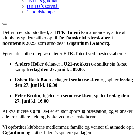
JBTU´s guldnål
DBTU´s sølvnål
1. holdskampe
Det er med stor stolthed, at
BTK-Tateni
kan annoncere, at tre af
klubbens spillere stiller op til
De Danske Mesterskaber i
bordtennis 2025
, som afholdes i
Gigantium i Aalborg
.
Følgende spillere repræsenterer BTK-Tateni ved mesterskaberne:
Anders Holler
deltager i
U21-rækken
og spiller sin første
kamp
fredag den 27. juni kl. 09.00
.
Esben Rask Bach
deltager i
seniorrækken
og spiller
fredag
den 27. juni kl. 16.00
.
Peter Bruhn
, ligeledes i
seniorrækken
, spiller
fredag den
27. juni kl. 16.00
.
At kvalificere sig til DM er en stor sportslig præstation, og vi ønsker
alle tre spillere held og lykke ved mesterskaberne.
Vi opfordrer klubbens medlemmer, familie og venner til at møde op i
Gigantium
og støtte Tateni’s spillere på dagen.