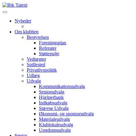
Nyheder
Om klubben
Bestyrelsen
Foreningsplan
Referater
Støttepulje
Vedtægter
Spillested
Privatlivspolitik
Udlæg
Udvalg
Kommunikationsudvalg
Seniorudvalg
Hjælperbank
Indkøbsudvalg
Stævne Udvalg
Økonomi- og sponsorudvalg
Materialeudvalg
Klublokaleudvalg
Ungdomsudvalg
Senior