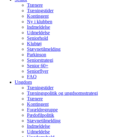
Trænere
Træningstider
Kontingent
Ny i klubben
Indmeldelse
Udmeldelse
Seniorhold
Klubtøj
Stævnetilmelding
Parkinson
Seniorstrategi
Senior 60+
Seniorflyer
FAQ
Ungdom
Træningstider
Træningspolitik og ungdsomsstrategi
Trænere
Kontingent
Forældregruppe
Pædofilpolitik
Stævnetilmelding
Indmeldelse
Udmeldelse