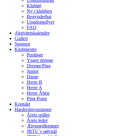
Ungdomshold
Klubtøj
Ny i klubben
Begynderbat
Ungdomsflyer
FAQ
Aktivitetskalender
Galleri
Sponsor
Klubmestre
Puslinge
Yngre drenge
Drenge/Pige
Junior
Dame
Herre B
Herre A
Herre Åben
Ping Pong
Kontakt
Hædersbevisninger
Årets spiller
Årets leder
Æresmedlemmer
JBTU´s sølvnål