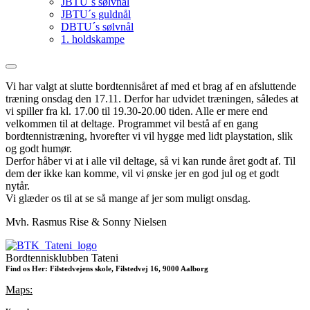
JBTU´s sølvnål
JBTU´s guldnål
DBTU´s sølvnål
1. holdskampe
Vi har valgt at slutte bordtennisåret af med et brag af en afsluttende
træning onsdag den 17.11. Derfor har udvidet træningen, således at
vi spiller fra kl. 17.00 til 19.30-20.00 tiden. Alle er mere end
velkommen til at deltage. Programmet vil bestå af en gang
bordtennistræning, hvorefter vi vil hygge med lidt playstation, slik
og godt humør.
Derfor håber vi at i alle vil deltage, så vi kan runde året godt af. Til
dem der ikke kan komme, vil vi ønske jer en god jul og et godt
nytår.
Vi glæder os til at se så mange af jer som muligt onsdag.
Mvh. Rasmus Rise & Sonny Nielsen
Bordtennisklubben Tateni
Find os Her: Filstedvejens skole, Filstedvej 16, 9000 Aalborg
Maps: