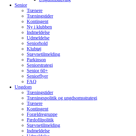
Senior
Trænere
Træningstider
Kontingent
Ny i klubben
Indmeldelse
Udmeldelse
Seniorhold
Klubtøj
Stævnetilmelding
Parkinson
Seniorstrategi
Senior 60+
Seniorflyer
FAQ
Ungdom
Træningstider
Træningspolitik og ungdsomsstrategi
Trænere
Kontingent
Forældregruppe
Pædofilpolitik
Stævnetilmelding
Indmeldelse