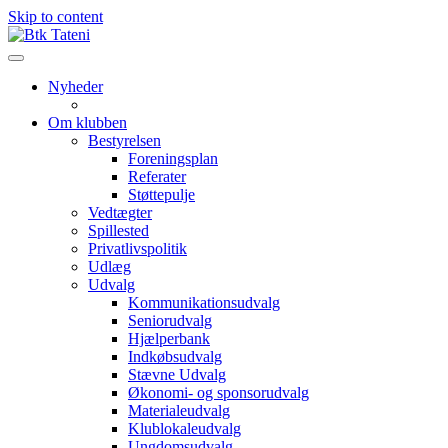
Skip to content
Nyheder
Om klubben
Bestyrelsen
Foreningsplan
Referater
Støttepulje
Vedtægter
Spillested
Privatlivspolitik
Udlæg
Udvalg
Kommunikationsudvalg
Seniorudvalg
Hjælperbank
Indkøbsudvalg
Stævne Udvalg
Økonomi- og sponsorudvalg
Materialeudvalg
Klublokaleudvalg
Ungdomsudvalg