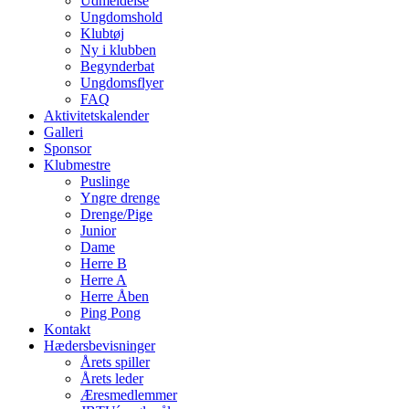
Udmeldelse
Ungdomshold
Klubtøj
Ny i klubben
Begynderbat
Ungdomsflyer
FAQ
Aktivitetskalender
Galleri
Sponsor
Klubmestre
Puslinge
Yngre drenge
Drenge/Pige
Junior
Dame
Herre B
Herre A
Herre Åben
Ping Pong
Kontakt
Hædersbevisninger
Årets spiller
Årets leder
Æresmedlemmer