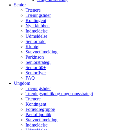
Senior
Trænere
Træningstider
Kontingent
Ny i klubben
Indmeldelse
Udmeldelse
Seniorhold
Klubtøj
Stævnetilmelding
Parkinson
Seniorstrategi
Senior 60+
Seniorflyer
FAQ
Ungdom
Træningstider
Træningspolitik og ungdsomsstrategi
Trænere
Kontingent
Forældregruppe
Pædofilpolitik
Stævnetilmelding
Indmeldelse