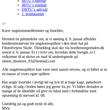
JBTU´s sølvnål
JBTU´s guldnål
DBTU´s sølvnål
1. holdskampe
Kære ungdomsmedlemmer og forældre,
Hermed en påmindelse om, at vi søndag d. 9. januar afholder
bordtennisstævne for ungdomsspillere i den store hal på
Filstedvejens Skole. Tilmelding skal ske via bordtennisportalen.dk
senest d. 6. januar. Er I i tvivl om, hvordan dette foregår, er I
velkomne til at skrive en mail til undertegnede på
simon_thomsen_93@hotmail.com
Alle ungdomsspillere kan være med uanset niveau, og vi håber at se
en masse af vores egne spillere.
Har nogle forældre i øvrigt tid og lyst til at bage kage, pølsehorn
el.lign. til salg i boden hører jeg gerne fra jer. Vi håber desuden at
mange af de tilmeldte vil give en hånd med i forbindelse med
opsætning til stævnet kl. 08.
Glædelig jul og godt nytår til alle,
Mvh.