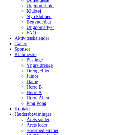
Udmeldelse
Ungdomshold
Klubtøj
Ny i klubben
Begynderbat
Ungdomsflyer
FAQ
Aktivitetskalender
Galleri
Sponsor
Klubmestre
Puslinge
Yngre drenge
Drenge/Pige
Junior
Dame
Herre B
Herre A
Herre Åben
Ping Pong
Kontakt
Hædersbevisninger
Årets spiller
Årets leder
Æresmedlemmer