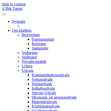
Skip to content
Nyheder
Om klubben
Bestyrelsen
Foreningsplan
Referater
Støttepulje
Vedtægter
Spillested
Privatlivspolitik
Udlæg
Udvalg
Kommunikationsudvalg
Seniorudvalg
Hjælperbank
Indkøbsudvalg
Stævne Udvalg
Økonomi- og sponsorudvalg
Materialeudvalg
Klublokaleudvalg
Ungdomsudvalg